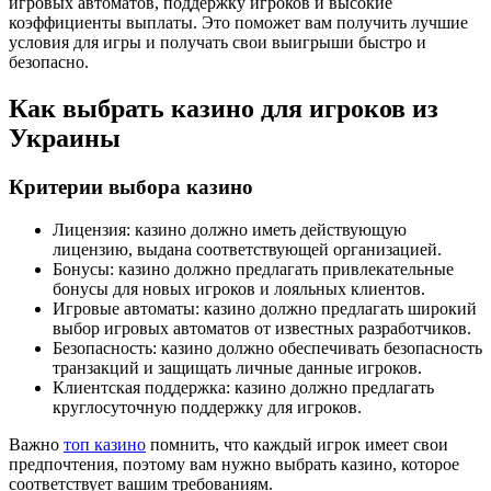
игровых автоматов, поддержку игроков и высокие
коэффициенты выплаты. Это поможет вам получить лучшие
условия для игры и получать свои выигрыши быстро и
безопасно.
Как выбрать казино для игроков из
Украины
Критерии выбора казино
Лицензия: казино должно иметь действующую
лицензию, выдана соответствующей организацией.
Бонусы: казино должно предлагать привлекательные
бонусы для новых игроков и лояльных клиентов.
Игровые автоматы: казино должно предлагать широкий
выбор игровых автоматов от известных разработчиков.
Безопасность: казино должно обеспечивать безопасность
транзакций и защищать личные данные игроков.
Клиентская поддержка: казино должно предлагать
круглосуточную поддержку для игроков.
Важно
топ казино
помнить, что каждый игрок имеет свои
предпочтения, поэтому вам нужно выбрать казино, которое
соответствует вашим требованиям.