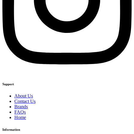
Support
About Us
Contact Us
Brands
FAQs
Home
Information