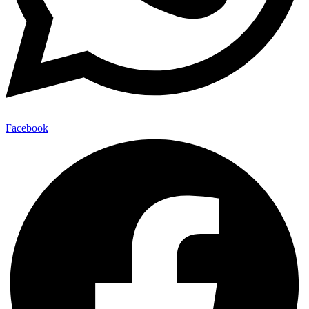
Facebook