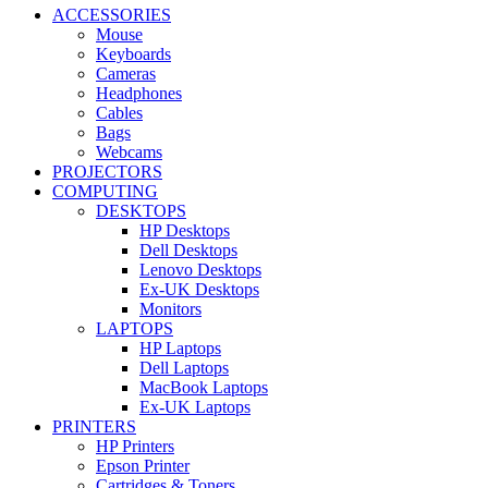
ACCESSORIES
Mouse
Keyboards
Cameras
Headphones
Cables
Bags
Webcams
PROJECTORS
COMPUTING
DESKTOPS
HP Desktops
Dell Desktops
Lenovo Desktops
Ex-UK Desktops
Monitors
LAPTOPS
HP Laptops
Dell Laptops
MacBook Laptops
Ex-UK Laptops
PRINTERS
HP Printers
Epson Printer
Cartridges & Toners