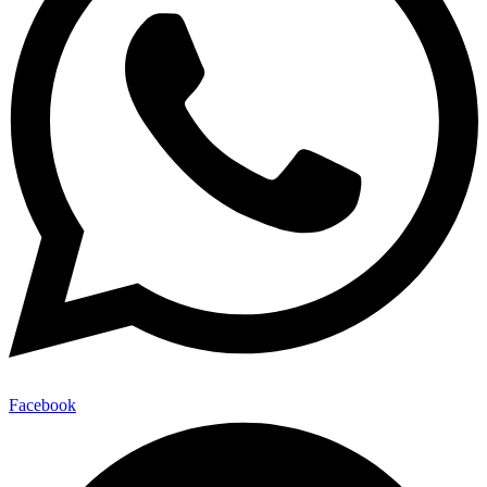
Facebook