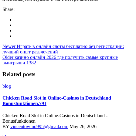
Share:
Newer
Играть в онлайн слоты бесплатно без регистрации:
лучший опыт развлечений
Older
казино онлайн 2026 где получить самые крупные
выигрыши.1382
Related posts
blog
Chicken Road Slot in Online-Casinos in Deutschland
Bonusfunktionen.791
Chicken Road Slot in Online-Casinos in Deutschland -
Bonusfunktionen
BY
vincentowino995@gmail.com
May 26, 2026