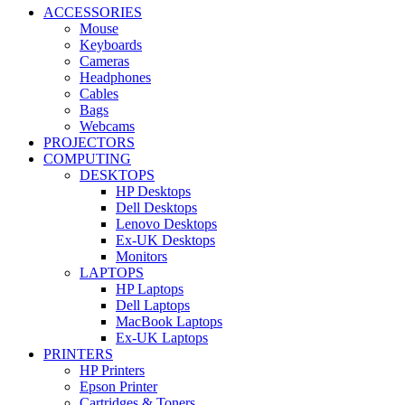
ACCESSORIES
Mouse
Keyboards
Cameras
Headphones
Cables
Bags
Webcams
PROJECTORS
COMPUTING
DESKTOPS
HP Desktops
Dell Desktops
Lenovo Desktops
Ex-UK Desktops
Monitors
LAPTOPS
HP Laptops
Dell Laptops
MacBook Laptops
Ex-UK Laptops
PRINTERS
HP Printers
Epson Printer
Cartridges & Toners