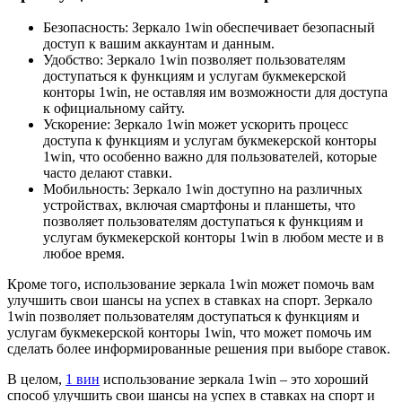
Безопасность: Зеркало 1win обеспечивает безопасный
доступ к вашим аккаунтам и данным.
Удобство: Зеркало 1win позволяет пользователям
доступаться к функциям и услугам букмекерской
конторы 1win, не оставляя им возможности для доступа
к официальному сайту.
Ускорение: Зеркало 1win может ускорить процесс
доступа к функциям и услугам букмекерской конторы
1win, что особенно важно для пользователей, которые
часто делают ставки.
Мобильность: Зеркало 1win доступно на различных
устройствах, включая смартфоны и планшеты, что
позволяет пользователям доступаться к функциям и
услугам букмекерской конторы 1win в любом месте и в
любое время.
Кроме того, использование зеркала 1win может помочь вам
улучшить свои шансы на успех в ставках на спорт. Зеркало
1win позволяет пользователям доступаться к функциям и
услугам букмекерской конторы 1win, что может помочь им
сделать более информированные решения при выборе ставок.
В целом,
1 вин
использование зеркала 1win – это хороший
способ улучшить свои шансы на успех в ставках на спорт и