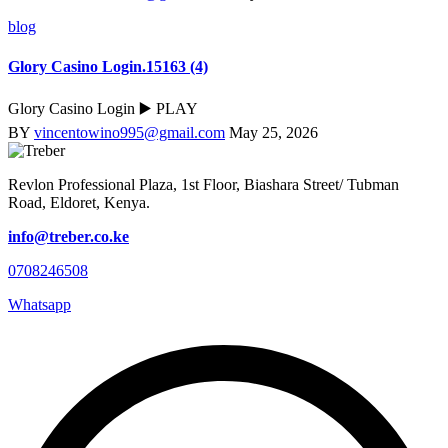
blog
Glory Casino Login.15163 (4)
Glory Casino Login ▶️ PLAY
BY
vincentowino995@gmail.com
May 25, 2026
Revlon Professional Plaza, 1st Floor, Biashara Street/ Tubman
Road, Eldoret, Kenya.
info@treber.co.ke
0708246508
Whatsapp