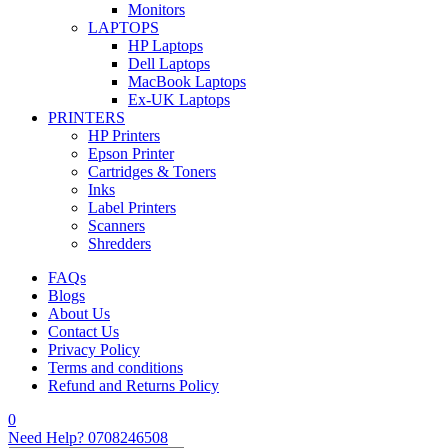
Monitors
LAPTOPS
HP Laptops
Dell Laptops
MacBook Laptops
Ex-UK Laptops
PRINTERS
HP Printers
Epson Printer
Cartridges & Toners
Inks
Label Printers
Scanners
Shredders
FAQs
Blogs
About Us
Contact Us
Privacy Policy
Terms and conditions
Refund and Returns Policy
0
Need Help?
0708246508