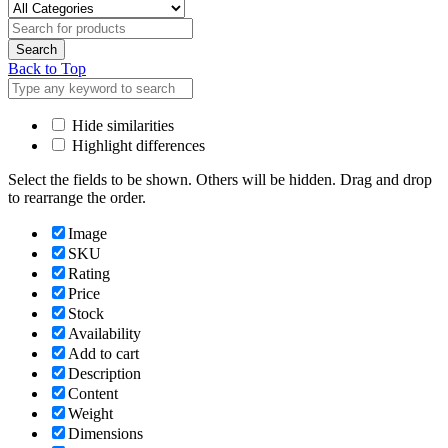
Back to Top
Hide similarities
Highlight differences
Select the fields to be shown. Others will be hidden. Drag and drop
to rearrange the order.
Image
SKU
Rating
Price
Stock
Availability
Add to cart
Description
Content
Weight
Dimensions