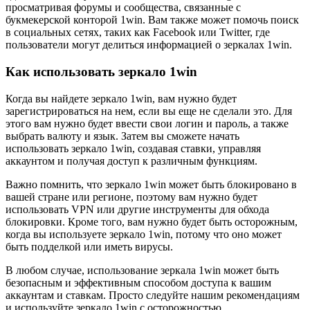
просматривая форумы и сообщества, связанные с
букмекерской конторой 1win. Вам также может помочь поиск
в социальных сетях, таких как Facebook или Twitter, где
пользователи могут делиться информацией о зеркалах 1win.
Как использовать зеркало 1win
Когда вы найдете зеркало 1win, вам нужно будет
зарегистрироваться на нем, если вы еще не сделали это. Для
этого вам нужно будет ввести свои логин и пароль, а также
выбрать валюту и язык. Затем вы сможете начать
использовать зеркало 1win, создавая ставки, управляя
аккаунтом и получая доступ к различным функциям.
Важно помнить, что зеркало 1win может быть блокировано в
вашей стране или регионе, поэтому вам нужно будет
использовать VPN или другие инструменты для обхода
блокировки. Кроме того, вам нужно будет быть осторожным,
когда вы используете зеркало 1win, потому что оно может
быть подделкой или иметь вирусы.
В любом случае, использование зеркала 1win может быть
безопасным и эффективным способом доступа к вашим
аккаунтам и ставкам. Просто следуйте нашим рекомендациям
и используйте зеркало 1win с осторожностью.