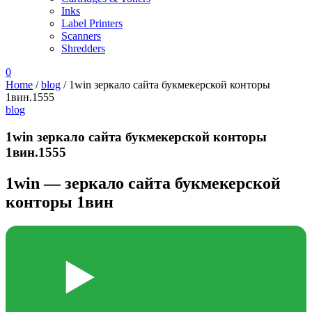
Inks
Label Printers
Scanners
Shredders
0
Home
/
blog
/
1win зеркало сайта букмекерской конторы
1вин.1555
blog
1win зеркало сайта букмекерской конторы
1вин.1555
1win — зеркало сайта букмекерской
конторы 1вин
▶️