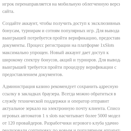
игрок перенаправляется на мобильную облегченную версию
сайта.
Создайте аккаунт, чтобы получить доступ к эксклюзивным
бонусам, турнирам и сотням популярных игр. Для вывода
выигрышей потребуется пройти верификацию, предоставив
документы. Процесс регистрации на платформе 1xSlots
максимально упрощен. Новый аккаунт дает доступ к
широкому спектру бонусов, акций и турниров. Для вывода
выигрышей требуется пройти процедуру верификации с
предоставлением документов.
Администрация казино рекомендует сохранить адресную
ссылку в закладках браузера. Всегда можно обратиться в
службу технической поддержки и оператор отправит
актуальное зеркало на электронную почту клиента. Список
игровых автоматов 1 x slots насчитывает более 5000 моделей
от 120 провайдеров. Разработчики игрового клуба удачно
реализовали сортировку по новым и популярным аппаратам, а