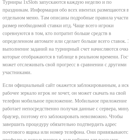
Турниры 1xSlots запускаются каждую неделю и по
праздникам. Информация обо всех ивентах размещаются в
отдельном меню. Там описаны подробные правила участия,
размер необходимой ставки итд. Чаще всего игроки
соревнуются в том, кто потратит больше средств в
определенном автомате или сделает больше всего ставок. За
выполнение заданий на турнирный счет начисляются очки,
которые отображаются в таблице в реальном времени. Гость
может отслеживать свой прогресс в сравнении с другими
участниками.
Если официальный сайт окажется заблокированным, а искать
рабочее зеркало игрок не хочет, он может скачать на свой
телефон мобильное приложение. Мобильное приложение
работает непосредственно получая данные с сервера, минуя
браузер, поэтому его заблокировать невозможно. Чтобы
завершить процедуру обязательно подтвердить адрес
почтового ящика или номер телефона. Они привязываются к
профилю и используются в дальнейшем для рассылок,