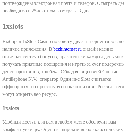
подтверждены электронная почта и телефон. Отыграть деньги
необходимо в 25-кратном размере за 3 дня.
1xslots
Выбирал 1xSlots Casino по совету друзей и ориентировался на
наличие приложения. В
bezhinternat.ru
онлайн казино
отличная система бонусов, практически каждый день можно
получать приятные поощрения и играть за счет подарочных
денег, фриспинов, кэшбека. Обладая лицензией Curacao
Antillephone N.V., оператор Один икс Slots считается
оффшорным, но при этом его поклонники из России всегда
могут открыть веб-ресурс.
1xslots
Удобный доступ к играм в любом месте обеспечит вам
комфортную игру. Оцените широкий выбор классических и