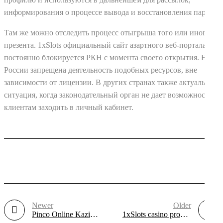
информирования о процессе вывода и восстановления пароля.
Там же можно отследить процесс отыгрыша того или иного
презента. 1xSlots официальный сайт азартного веб-портала
постоянно блокируется РКН с момента своего открытия. В
России запрещена деятельность подобных ресурсов, вне
зависимости от лицензии. В других странах также актуальная
ситуация, когда законодательный орган не дает возможности
клиентам заходить в личный кабинет.
Newer
Older
Pinco Online Kazino Azrbaycanda Mobil Uyunluq v Ttbiqlr.3112
1xSlots casino promotions — бонусы, турниры и акции