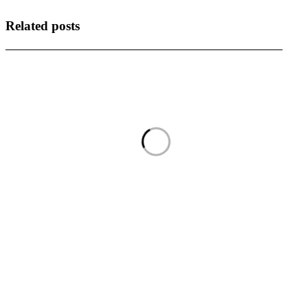
Related posts
Revlon Professional Plaza, 1st Floor, Biashara Street/ Tubman
Road, Eldoret, Kenya.
info@treber.co.ke
0708246508