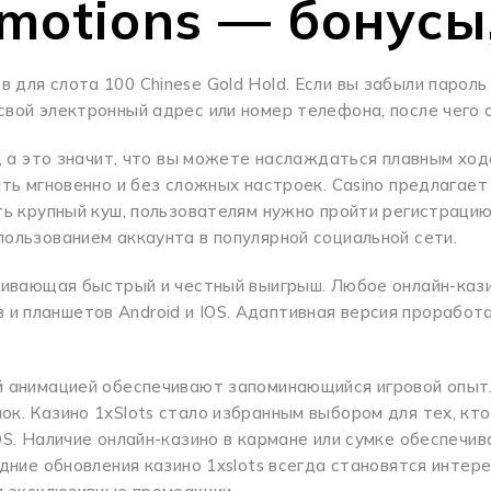
omotions — бонусы
для слота 100 Chinese Gold Hold. Если вы забыли пароль
свой электронный адрес или номер телефона, после чего 
OS, а это значит, что вы можете наслаждаться плавным х
ать мгновенно и без сложных настроек. Casino предлагае
ть крупный куш, пользователям нужно пройти регистрацию
пользованием аккаунта в популярной социальной сети.
ечивающая быстрый и честный выигрыш. Любое онлайн-каз
 планшетов Android и IOS. Адаптивная версия проработа
й анимацией обеспечивают запоминающийся игровой опыт. 
к. Казино 1xSlots стало избранным выбором для тех, кто
iOS. Наличие онлайн-казино в кармане или сумке обеспеч
едние обновления казино 1xslots всегда становятся инте