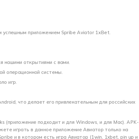
 успешным приложением Spribe Aviator 1xBet.
я нашими открытиями с вами.
бой операционной системы.
ло игр.
ndroid, что делает его привлекательным для российских
ks (приложение подходит и для Windows, и для Mac). APK-
жете играть в данное приложение Авиатор только на
be и в котором есть игра Авиатор (1win, 1xbet, pin up и