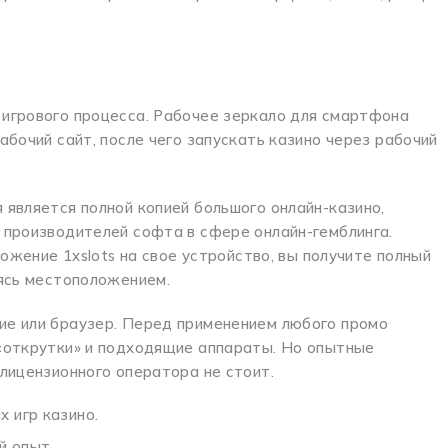
 игрового процесса. Рабочее зеркало для смартфона
абочий сайт, после чего запускать казино через рабочий
 является полной копией большого онлайн-казино,
 производителей софта в сфере онлайн-гемблинга.
ожение 1xslots на свое устройство, вы получите полный
аясь местоположением.
ие или браузер. Перед применением любого промо
 «открутки» и подходящие аппараты. Но опытные
 лицензионного оператора не стоит.
 игр казино.
й опыт.