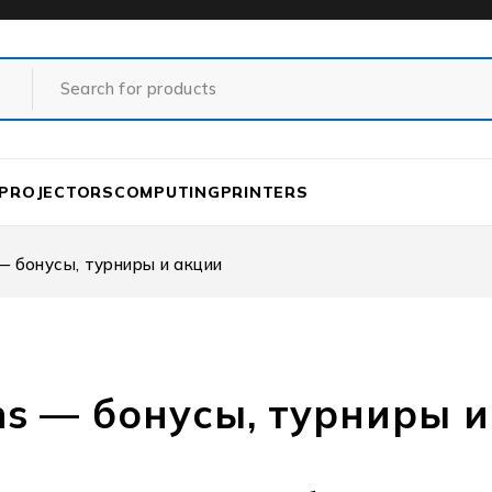
PROJECTORS
COMPUTING
PRINTERS
 — бонусы, турниры и акции
ons — бонусы, турниры 