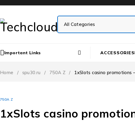
Important Links
ACCESSORIES
Home
/
spu30.ru
/
750A Z
/
1xSlots casino promotions
750A Z
1xSlots casino promoti