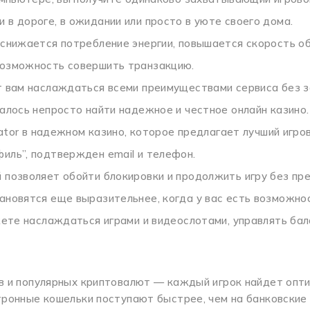
в дороге, в ожидании или просто в уюте своего дома.
 снижается потребление энергии, повышается скорость о
возможность совершить транзакцию.
т вам наслаждаться всеми преимуществами сервиса без 
алось непросто найти надежное и честное онлайн казино.
iator в надежном казино, которое предлагает лучший игро
иль”, подтвержден email и телефон.
 позволяет обойти блокировки и продолжить игру без пр
новятся еще выразительнее, когда у вас есть возможнос
жете наслаждаться играми и видеослотами, управлять бал
в и популярных криптовалют — каждый игрок найдет опти
тронные кошельки поступают быстрее, чем на банковские 