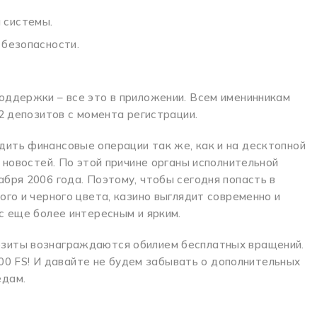
 системы.
 безопасности.
оддержки – все это в приложении. Всем именинникам
2 депозитов с момента регистрации.
дить финансовые операции так же, как и на десктопной
 новостей. По этой причине органы исполнительной
бря 2006 года. Поэтому, чтобы сегодня попасть в
го и черного цвета, казино выглядит современно и
с еще более интересным и ярким.
озиты вознаграждаются обилием бесплатных вращений.
200 FS! И давайте не будем забывать о дополнительных
едам.