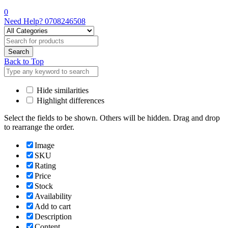
0
Need Help?
0708246508
Back to Top
Hide similarities
Highlight differences
Select the fields to be shown. Others will be hidden. Drag and drop
to rearrange the order.
Image
SKU
Rating
Price
Stock
Availability
Add to cart
Description
Content