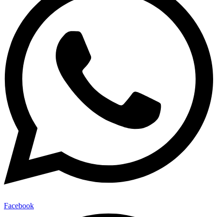
Facebook