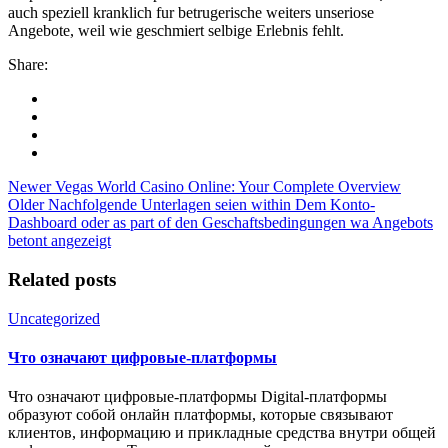
auch speziell kranklich fur betrugerische weiters unseriose
Angebote, weil wie geschmiert selbige Erlebnis fehlt.
Share:
Newer
Vegas World Casino Online: Your Complete Overview
Older
Nachfolgende Unterlagen seien within Dem Konto-
Dashboard oder as part of den Geschaftsbedingungen wa Angebots
betont angezeigt
Related posts
Uncategorized
Что означают цифровые-платформы
Что означают цифровые-платформы Digital-платформы
образуют собой онлайн платформы, которые связывают
клиентов, информацию и прикладные средства внутри общей