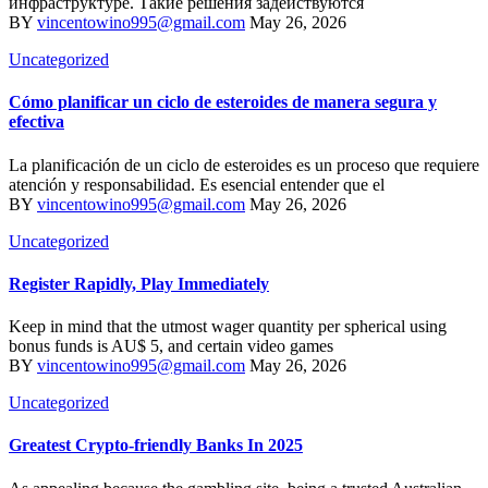
инфраструктуре. Такие решения задействуются
BY
vincentowino995@gmail.com
May 26, 2026
Uncategorized
Cómo planificar un ciclo de esteroides de manera segura y
efectiva
La planificación de un ciclo de esteroides es un proceso que requiere
atención y responsabilidad. Es esencial entender que el
BY
vincentowino995@gmail.com
May 26, 2026
Uncategorized
Register Rapidly, Play Immediately
Keep in mind that the utmost wager quantity per spherical using
bonus funds is AU$ 5, and certain video games
BY
vincentowino995@gmail.com
May 26, 2026
Uncategorized
Greatest Crypto-friendly Banks In 2025