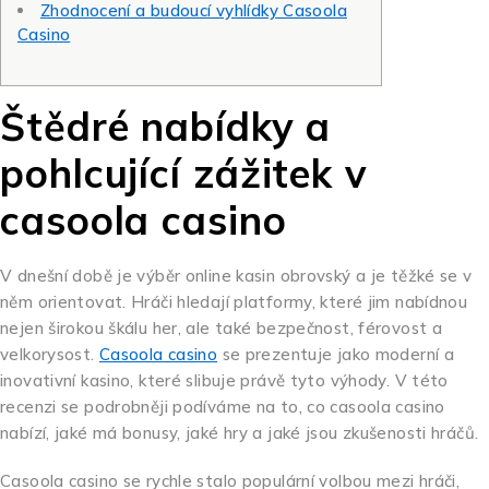
Zhodnocení a budoucí vyhlídky Casoola
Casino
Štědré nabídky a
pohlcující zážitek v
casoola casino
V dnešní době je výběr online kasin obrovský a je těžké se v
něm orientovat. Hráči hledají platformy, které jim nabídnou
nejen širokou škálu her, ale také bezpečnost, férovost a
velkorysost.
Casoola casino
se prezentuje jako moderní a
inovativní kasino, které slibuje právě tyto výhody. V této
recenzi se podrobněji podíváme na to, co casoola casino
nabízí, jaké má bonusy, jaké hry a jaké jsou zkušenosti hráčů.
Casoola casino se rychle stalo populární volbou mezi hráči,