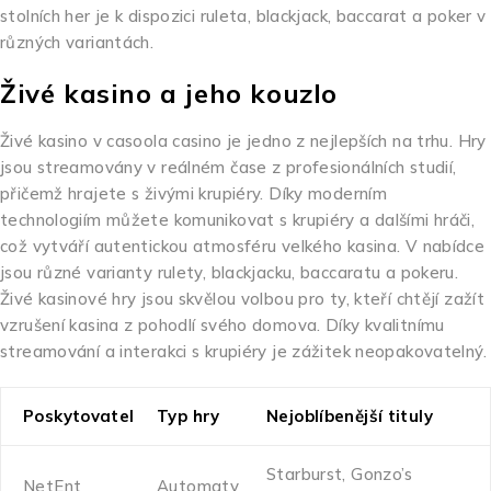
stolních her je k dispozici ruleta, blackjack, baccarat a poker v
různých variantách.
Živé kasino a jeho kouzlo
Živé kasino v casoola casino je jedno z nejlepších na trhu. Hry
jsou streamovány v reálném čase z profesionálních studií,
přičemž hrajete s živými krupiéry. Díky moderním
technologiím můžete komunikovat s krupiéry a dalšími hráči,
což vytváří autentickou atmosféru velkého kasina. V nabídce
jsou různé varianty rulety, blackjacku, baccaratu a pokeru.
Živé kasinové hry jsou skvělou volbou pro ty, kteří chtějí zažít
vzrušení kasina z pohodlí svého domova. Díky kvalitnímu
streamování a interakci s krupiéry je zážitek neopakovatelný.
Poskytovatel
Typ hry
Nejoblíbenější tituly
Starburst, Gonzo’s
NetEnt
Automaty