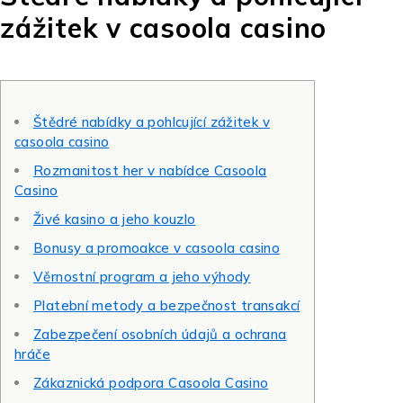
zážitek v casoola casino
Štědré nabídky a pohlcující zážitek v
casoola casino
Rozmanitost her v nabídce Casoola
Casino
Živé kasino a jeho kouzlo
Bonusy a promoakce v casoola casino
Věrnostní program a jeho výhody
Platební metody a bezpečnost transakcí
Zabezpečení osobních údajů a ochrana
hráče
Zákaznická podpora Casoola Casino