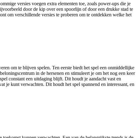
. Sommige versies voegen extra elementen toe, zoals power-ups die je
ijvoorbeeld door de kip over een spoorlijn of door een drukke stad te
oont om verschillende versies te proberen om te ontdekken welke het
eren om te blijven spelen. Ten eerste biedt het spel een onmiddellijke
et beloningscentrum in de hersenen en stimuleert je om het nog een keer
el constant een uitdaging blijft. Dit houdt je aandacht vast en
 wat je kunt verwachten. Dit houdt het spel spannend en interessant, en
 de toekomst kunnen verwachten. Een van de belangrijkste trends is de