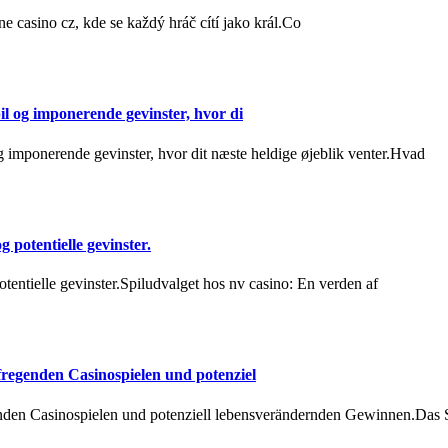
e casino cz, kde se každý hráč cítí jako král.Co
il og imponerende gevinster, hvor di
g imponerende gevinster, hvor dit næste heldige øjeblik venter.Hvad
 potentielle gevinster.
otentielle gevinster.Spiludvalget hos nv casino: En verden af
fregenden Casinospielen und potenziel
genden Casinospielen und potenziell lebensverändernden Gewinnen.Das S