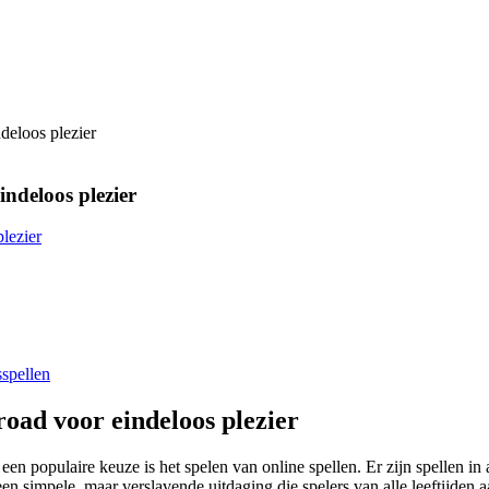
deloos plezier
indeloos plezier
lezier
spellen
road voor eindeloos plezier
en populaire keuze is het spelen van online spellen. Er zijn spellen in a
is een simpele, maar verslavende uitdaging die spelers van alle leeftijde