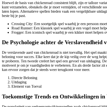
Hoewel de basis van chickenroad consistent blijft, zijn er talloze var
kunt verzamelen, obstakels die je moet vermijden, of verschillende so
laten lopen. Alternatieve spellen bieden vaak een vergelijkbare uitd
beste bij je past.
Crossing City: Een soortgelijk spel waarbij je een persoon moet
Road Runner: Een klassiek spel waarbij je een vogel moet help
Frogger: Een iconisch spel waarbij je een kikker moet helpen o
De Psychologie achter de Verslavendheid 
De verslavende aard van chickenroad is niet toevallig. Het spel maakt
beloning voor succes. Elke keer dat je de kip veilig over de weg helpt
te proberen. Ten tweede creëert het spel een gevoel van uitdaging. De 
motiveert je om je vaardigheden te verbeteren. En als derde factor zit 
kan ervoor zorgen dat je steeds weer terugkomt voor meer.
Directe Beloning
Uitdaging
Element van Toeval
Toekomstige Trends en Ontwikkelingen in 
De populariteit van verkeersontwijkingsspellen zoals chickenroad blij