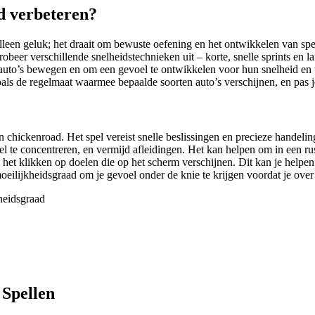
d verbeteren?
lleen geluk; het draait om bewuste oefening en het ontwikkelen van spe
robeer verschillende snelheidstechnieken uit – korte, snelle sprints en
e auto’s bewegen en om een gevoel te ontwikkelen voor hun snelheid en
oals de regelmaat waarmee bepaalde soorten auto’s verschijnen, en pas j
 in chickenroad. Het spel vereist snelle beslissingen en precieze hande
el te concentreren, en vermijd afleidingen. Het kan helpen om in een r
s het klikken op doelen die op het scherm verschijnen. Dit kan je helpen
moeilijkheidsgraad om je gevoel onder de knie te krijgen voordat je over
heidsgraad
 Spellen