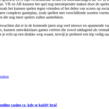
ie. VR en AR kunnen het spel nog meeslepender maken door de speler in 
, zoals het kunnen spelen tegen vrienden of het delen van scores op soci
meer complexe gameplay, zoals spellen met verschillende soorten voertu
en die nog meer spelers zullen aantrekken.
verwachten dat er in de komende jaren nog veel nieuwe en spannende va
s, kunnen ontwikkelaars games creëren die zowel uitdagend als vermakeli
je je echt op een drukke weg waant, terwijl je probeert een kip veilig na
gation
online casino cz, kde se každý hráč