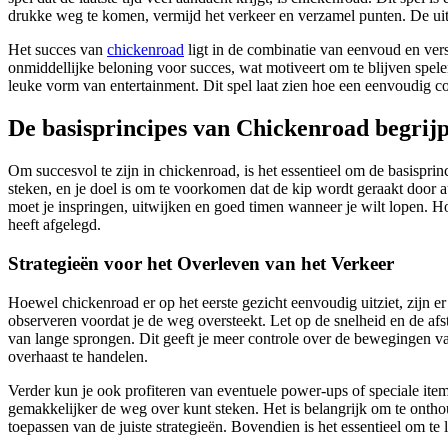
drukke weg te komen, vermijd het verkeer en verzamel punten. De uitd
Het succes van
chickenroad
ligt in de combinatie van eenvoud en vers
onmiddellijke beloning voor succes, wat motiveert om te blijven spelen
leuke vorm van entertainment. Dit spel laat zien hoe een eenvoudig c
De basisprincipes van Chickenroad begrij
Om succesvol te zijn in chickenroad, is het essentieel om de basisprinc
steken, en je doel is om te voorkomen dat de kip wordt geraakt door a
moet je inspringen, uitwijken en goed timen wanneer je wilt lopen. Ho
heeft afgelegd.
Strategieën voor het Overleven van het Verkeer
Hoewel chickenroad er op het eerste gezicht eenvoudig uitziet, zijn er
observeren voordat je de weg oversteekt. Let op de snelheid en de afst
van lange sprongen. Dit geeft je meer controle over de bewegingen van
overhaast te handelen.
Verder kun je ook profiteren van eventuele power-ups of speciale item
gemakkelijker de weg over kunt steken. Het is belangrijk om te onthoud
toepassen van de juiste strategieën. Bovendien is het essentieel om te l