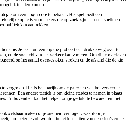
 mogelijk te laten komen.
rategie om een hoge score te behalen. Het spel biedt een
ekkelijke optie is voor spelers die op zoek zijn naar een snelle en
oot publiek kan aantrekken.
nticipatie. Je bestuurt een kip die probeert een drukke weg over te
ken, en de snelheid van het verkeer kan variëren. Om dit te overleven
ebaseerd op het aantal overgestoken stroken en de afstand die de kip
 te vergroten. Het is belangrijk om de patronen van het verkeer te
t rennen. Een andere tactiek is om kleine stapjes te nemen in plaats
aties. En bovendien kan het helpen om je geduld te bewaren en niet
jk onkwetsbaar maken of je snelheid verhogen, waardoor je
lt, hoe beter je zult worden in het inschatten van de risico’s en het