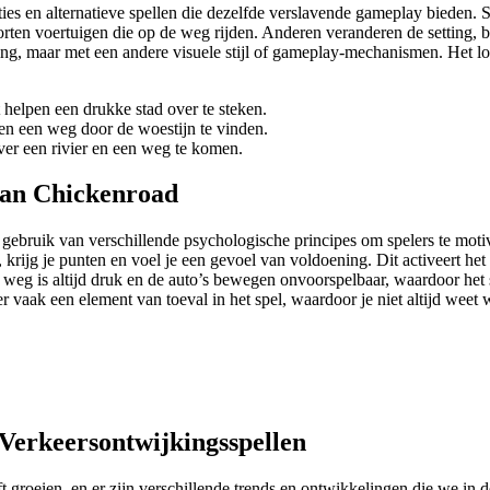
iaties en alternatieve spellen die dezelfde verslavende gameplay bieden
orten voertuigen die op de weg rijden. Anderen veranderen de setting, b
aging, maar met een andere visuele stijl of gameplay-mechanismen. Het l
 helpen een drukke stad over te steken.
en een weg door de woestijn te vinden.
ver een rivier en een weg te komen.
van Chickenroad
 gebruik van verschillende psychologische principes om spelers te motiv
, krijg je punten en voel je een gevoel van voldoening. Dit activeert h
weg is altijd druk en de auto’s bewegen onvoorspelbaar, waardoor het sp
er vaak een element van toeval in het spel, waardoor je niet altijd weet
Verkeersontwijkingsspellen
ft groeien, en er zijn verschillende trends en ontwikkelingen die we in