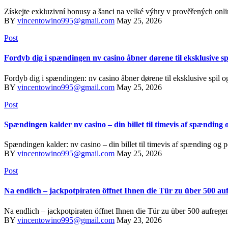
Získejte exkluzivní bonusy a šanci na velké výhry v prověřených onlin
BY
vincentowino995@gmail.com
May 25, 2026
Post
Fordyb dig i spændingen nv casino åbner dørene til eksklusive sp
Fordyb dig i spændingen: nv casino åbner dørene til eksklusive spil o
BY
vincentowino995@gmail.com
May 25, 2026
Post
Spændingen kalder nv casino – din billet til timevis af spænding og
Spændingen kalder: nv casino – din billet til timevis af spænding og p
BY
vincentowino995@gmail.com
May 25, 2026
Post
Na endlich – jackpotpiraten öffnet Ihnen die Tür zu über 500 au
Na endlich – jackpotpiraten öffnet Ihnen die Tür zu über 500 aufre
BY
vincentowino995@gmail.com
May 23, 2026