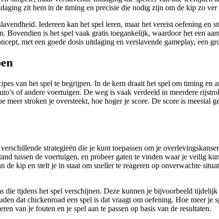
aging zit hem in de timing en precisie die nodig zijn om de kip zo ver
lavendheid. Iedereen kan het spel leren, maar het vereist oefening en st
. Bovendien is het spel vaak gratis toegankelijk, waardoor het een aantr
oncept, met een goede dosis uitdaging en verslavende gameplay, een gr
pen
ipes van het spel te begrijpen. In de kern draait het spel om timing en a
uto’s of andere voertuigen. De weg is vaak verdeeld in meerdere rijstro
e meer stroken je oversteekt, hoe hoger je score. De score is meestal g
 verschillende strategieën die je kunt toepassen om je overlevingskansen
and tussen de voertuigen, en probeer gaten te vinden waar je veilig kun
 de kip en stelt je in staat om sneller te reageren op onverwachte situ
s die tijdens het spel verschijnen. Deze kunnen je bijvoorbeeld tijdeli
en dat chickenroad een spel is dat vraagt om oefening. Hoe meer je spee
eren van je fouten en je spel aan te passen op basis van de resultaten.