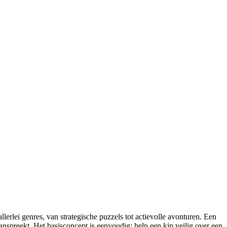
llerlei genres, van strategische puzzels tot actievolle avonturen. Een
n aanspreekt. Het basisconcept is eenvoudig: help een kip veilig over een