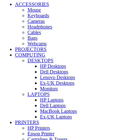
ACCESSORIES
Mouse
Keyboards
Cameras
Headphones
Cables
Bags
Webcams
PROJECTORS
COMPUTING
DESKTOPS
HP Desktops
Dell Desktops
Lenovo Desktops
Ex-UK Desktops
Monitors
LAPTOPS
HP Laptops
Dell Laptops
MacBook Laptops
Ex-UK Laptops
PRINTERS
HP Printers
Epson Printer
Cartridges & Toners