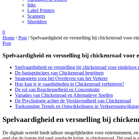
Inks
Label Printers
Scanners
Shredders
0
Home
/
Post
/
Spelvaardigheid en versnelling bij chickenroad voor ein
Post
Spelvaardigheid en versnelling bij chickenroad voor e
Spelvaardigheid en versnelling bij chickenroad voor eindeloos p
De basisprincipes van Chickenroad begrijpen
Strategieën voor het Overleven van het Verkeer
Hoe kun je je vaardigheden in Chickenroad verbeteren?
De rol van Reactiesnelheid en Concentratie
Variaties van Chickenroad en Alternatieve Spellen
De Psychologie achter de Verslavendheid van Chickenroad
Toekomstige Trends en Ontwikkelingen in Verkeersontwijkings
Spelvaardigheid en versnelling bij chicken
De digitale wereld biedt talloze mogelijkheden voor entertainment, en e
spel dat de laatste tijd veel aandacht krijgt, is chickenroad. Dit spel 