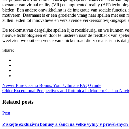
toename van virtual reality (VR) en augmented reality (AR) technolog
bieden. Een andere ontwikkeling is de integratie van sociale functies
motiveren. Daarnaast is er een groeiende vraag naar spellen met een 
zullen leiden tot innovatieve en verslavende verkeersontwijkingsspell
De toekomst van dergelijke spellen lijkt rooskleurig, en we kunnen 
nieuwe technologieën en door te luisteren naar de feedback van speler
weet zien we ooit een versie van chickenroad die zo realistisch is dat 
Share:
Newer
Pure Casino Bonus: Your Ultimate FAQ Guide
Older
Exceptional Perspectives and fortunica in Modern Casino Navi
Related posts
Post
Získejte exkluzivní bonusy a šanci na velké výhry v prověřených 