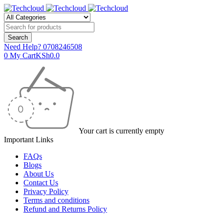
Need Help?
0708246508
0
My Cart
KSh
0.0
Your cart is currently empty
Important Links
FAQs
Blogs
About Us
Contact Us
Privacy Policy
Terms and conditions
Refund and Returns Policy