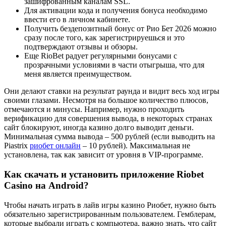
зашифрованным каналам SSL.
Для активации кода и получения бонуса необходимо
ввести его в личном кабинете.
Получить бездепозитный бонус от Рио Бет 2026 можно
сразу после того, как зарегистрируешься и это
подтверждают отзывы и обзоры.
Еще RioBet радует регулярными бонусами с
прозрачными условиями в части отыгрыша, что для
меня является преимуществом.
Они делают ставки на результат раунда и видит весь ход игры
своими глазами. Несмотря на большое количество плюсов,
отмечаются и минусы. Например, нужно проходить
верификацию для совершения вывода, в некоторых странах
сайт блокируют, иногда казино долго выводит деньги.
Минимальная сумма вывода – 500 рублей (если выводить на
Piastrix
риобет онлайн
– 10 рублей). Максимальная не
установлена, так как зависит от уровня в VIP-программе.
Как скачать и установить приложение Riobet
Casino на Android?
Чтобы начать играть в лайв игры казино Риобет, нужно быть
обязательно зарегистрированным пользователем. Гемблерам,
которые выбрали играть с компьютера, важно знать, что сайт