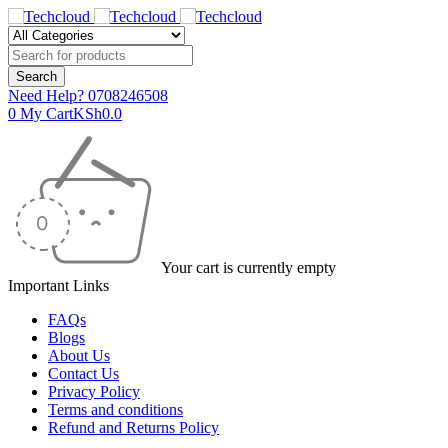
Need Help?
0708246508
0
My Cart
KSh
0.0
Your cart is currently empty
Important Links
FAQs
Blogs
About Us
Contact Us
Privacy Policy
Terms and conditions
Refund and Returns Policy