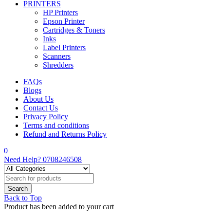
PRINTERS
HP Printers
Epson Printer
Cartridges & Toners
Inks
Label Printers
Scanners
Shredders
FAQs
Blogs
About Us
Contact Us
Privacy Policy
Terms and conditions
Refund and Returns Policy
0
Need Help?
0708246508
Back to Top
Product has been added to your cart