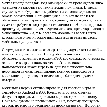
может иногда попадать под блокировки от провайдеров либо
же может не работать по техническим причинам. В таком
случае нужно будет искать рабочее на сегодня зеркало для
обхода блокировки. Верификация в Рио Бет не является
обязательной на первых этапах, однако для вывода крупных
сумм потребуется подтверждение личности. Это стандартная
процедура, защищающая средства игроков, предотвращающая
мошенничество. Да, у Riobet есть мобильная версия сайта,
которая позволяет игрокам наслаждаться играми на своих
мобильных устройствах.
Сотрудники техподдержки оперативно дадут ответ на любой
возникший у вас вопрос. Перед обращением в саппорт
обязательно загляните в раздел FAQ, где содержатся ответы на
основные вопросы пользователей. Это позволяет
пользователям начать играть на деньги с относительно
небольшой суммы. Традиционно помимо видеослотов в
коллекции присутствуют видеопокер, блэкджек, рулетки,
лотереи.
Мобильная версия оптимизирована для удобной игры на
смартфонах Android и iOS. Большая игротека, сильная
бонусная программа и довольно хорошо сроки по выводу.
Пока мои суммы не превышают 2000р, поэтому пользуюсь
картой, но мысли о расширении проскальзывают. Историей