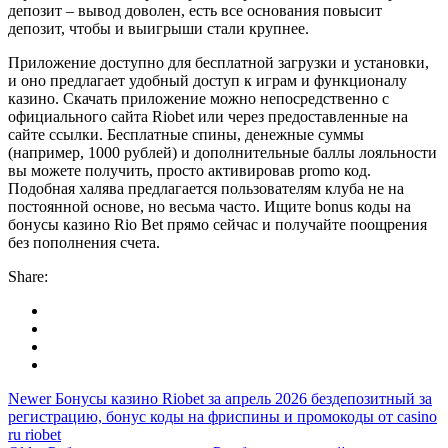
депозит – вывод доволен, есть все основания повысит
депозит, чтобы и выигрыши стали крупнее.
Приложение доступно для бесплатной загрузки и установки,
и оно предлагает удобный доступ к играм и функционалу
казино. Скачать приложение можно непосредственно с
официального сайта Riobet или через предоставленные на
сайте ссылки. Бесплатные спины, денежные суммы
(например, 1000 рублей) и дополнительные баллы лояльности
вы можете получить, просто активировав promo код.
Подобная халява предлагается пользователям клуба не на
постоянной основе, но весьма часто. Ищите bonus коды на
бонусы казино Rio Bet прямо сейчас и получайте поощрения
без пополнения счета.
Share:
Newer
Бонусы казино Riobet за апрель 2026 бездепозитный за
регистрацию, бонус коды на фриспины и промокоды от casino
ru riobet