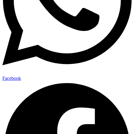
Facebook