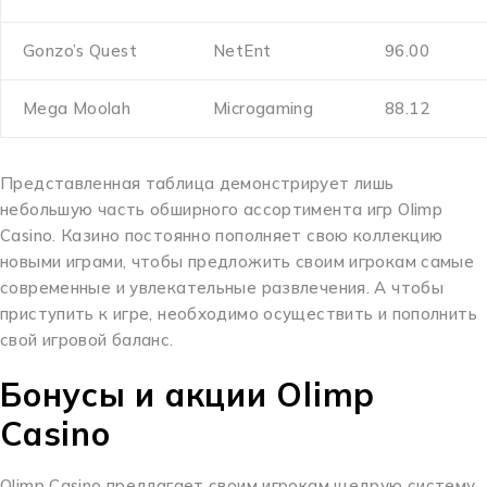
Gonzo’s Quest
NetEnt
96.00
Mega Moolah
Microgaming
88.12
Представленная таблица демонстрирует лишь
небольшую часть обширного ассортимента игр Olimp
Casino. Казино постоянно пополняет свою коллекцию
новыми играми, чтобы предложить своим игрокам самые
современные и увлекательные развлечения. А чтобы
приступить к игре, необходимо осуществить и пополнить
свой игровой баланс.
Бонусы и акции Olimp
Casino
Olimp Casino предлагает своим игрокам щедрую систему