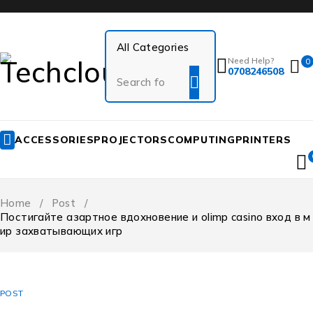
Need Help?
0
0708246508
ACCESSORIES
PROJECTORS
COMPUTING
PRINTERS
Home
/
Post
/
Постигайте азартное вдохновение и olimp casino вход в м
ир захватывающих игр
POST