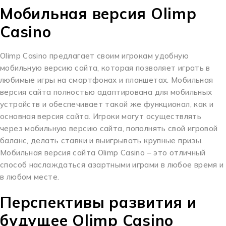
Мобильная версия Olimp
Casino
Olimp Casino предлагает своим игрокам удобную
мобильную версию сайта, которая позволяет играть в
любимые игры на смартфонах и планшетах. Мобильная
версия сайта полностью адаптирована для мобильных
устройств и обеспечивает такой же функционал, как и
основная версия сайта. Игроки могут осуществлять
через мобильную версию сайта, пополнять свой игровой
баланс, делать ставки и выигрывать крупные призы.
Мобильная версия сайта Olimp Casino – это отличный
способ наслаждаться азартными играми в любое время и
в любом месте.
Перспективы развития и
будущее Olimp Casino