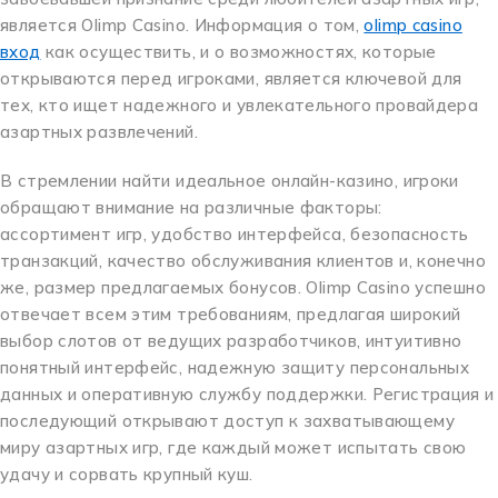
является Olimp Casino. Информация о том,
olimp casino
вход
как осуществить, и о возможностях, которые
открываются перед игроками, является ключевой для
тех, кто ищет надежного и увлекательного провайдера
азартных развлечений.
В стремлении найти идеальное онлайн-казино, игроки
обращают внимание на различные факторы:
ассортимент игр, удобство интерфейса, безопасность
транзакций, качество обслуживания клиентов и, конечно
же, размер предлагаемых бонусов. Olimp Casino успешно
отвечает всем этим требованиям, предлагая широкий
выбор слотов от ведущих разработчиков, интуитивно
понятный интерфейс, надежную защиту персональных
данных и оперативную службу поддержки. Регистрация и
последующий открывают доступ к захватывающему
миру азартных игр, где каждый может испытать свою
удачу и сорвать крупный куш.