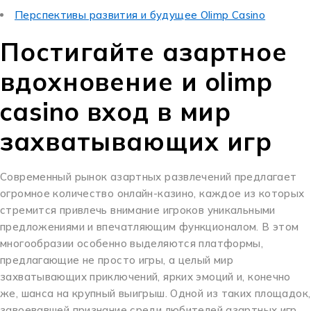
Перспективы развития и будущее Olimp Casino
Постигайте азартное
вдохновение и olimp
casino вход в мир
захватывающих игр
Современный рынок азартных развлечений предлагает
огромное количество онлайн-казино, каждое из которых
стремится привлечь внимание игроков уникальными
предложениями и впечатляющим функционалом. В этом
многообразии особенно выделяются платформы,
предлагающие не просто игры, а целый мир
захватывающих приключений, ярких эмоций и, конечно
же, шанса на крупный выигрыш. Одной из таких площадок,
завоевавшей признание среди любителей азартных игр,