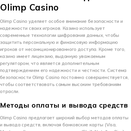
Olimp Casino
Olimp Casino уделяет особое внимание безопасности и
надежности своих игроков. Казино использует
современные технологии шифрования данных, чтобы
защитить персональную и финансовую информацию
игроков от несанкционированного доступа. Кроме того,
казино имеет лицензию, выданную уважаемым
регулятором, что является дополнительным
подтверждением его надежности и честности. Система
безопасности Olimp Casino постоянно совершенствуется,
чтобы соответствовать самым высоким требованиям
отрасли.
Методы оплаты и вывода средств
Olimp Casino предлагает широкий выбор методов оплаты
и вывода средств, включая банковские карты (Visa,