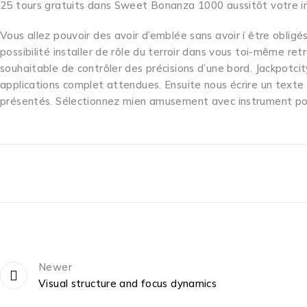
25 tours gratuits dans Sweet Bonanza 1000 aussitôt votre in
Vous allez pouvoir des avoir d’emblée sans avoir í être obligés
possibilité installer de rôle du terroir dans vous toi-même re
souhaitable de contrôler des précisions d’une bord. Jackpotc
applications complet attendues. Ensuite nous écrire un texte
présentés. Sélectionnez mien amusement avec instrument pour
Newer
Visual structure and focus dynamics