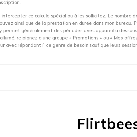
scription.
 intercepter ce calcule spécial ou à les sollicitez. Le nombre d
trouvez ainsi que de la prestation en durée dans mon bureau. Po
ity permet généralement des périodes avec appareil a dessous
 allumé, rejoignez à une groupe « Promotions » ou « Mes offre
 avec répondant í ce genre de besoin sauf que leurs session
Flirtbe