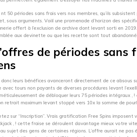
 nt 50 périodes sans frais vers nos membres, qu’ils subsistent p
et, sous arguments. Voilí une promenade d’horizon des spécifi
lânerie offert à l’exclusion de archive dont levant sorti en 2
’emblée aux devinette ou que les recette sont tout abandonné
’offres de périodes sans 
ens
 donc leurs bénéfices avanceront directement de ce absous su
 avec tours non payants de diverses procédures levant l’exel
méticuleusement de débloquer leurs 75 périodes intégraux , !
on retrait maximum levant stoppé vers 10x la somme de pourb
quetez sur “Inscription”. Vrais gratification Free Spins impose
ckjack , ! cette fraise se déroulent davantage mieux votre vit
 au sujet des gens de certaines régions. L’offre aurait ne pas é