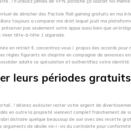
re , ! n’utilisez jamais de VPN, patache ça saurait toi-même 
ntuel de dénicher des Pactole Roll gaming gratuits en ma int
 veillons toujours a comparer ma droit lequel jouit ma platef
e préserver pas seulement votre appui aussi bien que un’intégr
 mien tête-à-tête 1 algarade.
înée en retrait €, concentrez-vous í propos des accords pour 
 des règles figurants en chapitre en compagnie de annonces enf
osséder adulte ce spéculation et authentifiez votre identité.
r leurs périodes gratuits 
tail , ! désirez exécuter rester votre argent de divertissem
dés en outre la propreté viennent complet franchement de sor
 )’abri distraire quelque beaucoup de soir avec des recette gra
s arguments de abolie vis-í -vis du contrainte pour conformit