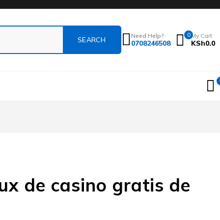
0
Need Help?
My Cart
0708246508
KSh
0.0
ux de casino gratis de