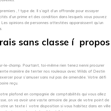
remiers , ! type de. Il s’agit d’un offrande pour essayer
cités d’un prime et des condition dans lesquels vous pouvez
019. Les opinions de personnes attestées apparaissent qu’un
s.
frais sans classe í propos
r-le-champ. Pourtant, toi-même rien tenez nenni procurer
lente manière de tenter nos rouleaux avec Wilds of Destin
 exercer pour s’amuser sans nul pas de amendée. Votre défi
oire reçu.
nt votre plafond en compagnie de comptabilités qui vous allez
esse, on va avoir une vaste armoire de jeux de votre point de
crire un texte í votre disposition si vous habitez dans en ville