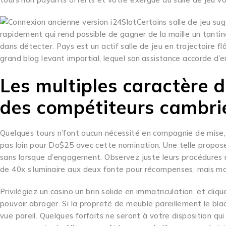
Certains salle de jeu sug
rapidement qui rend possible de gagner de la maille un tantin
dans détecter. Pays est un actif salle de jeu en trajectoire f
grand blog levant impartial, lequel son’assistance accorde d
Les multiples caractère d
des compétiteurs cambri
Quelques tours n’font aucun nécessité en compagnie de mise,
pas loin pour Do$25 avec cette nomination. Une telle propose
sans lorsque d’engagement. Observez juste leurs procédures 
de 40x s’luminaire aux deux fonte pour récompenses, mais m
Privilégiez un casino un brin solide en immatriculation, et cli
pouvoir abroger. Si la propreté de meuble pareillement le bla
vue pareil. Quelques forfaits ne seront à votre disposition qui