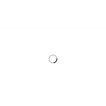
n Road, Eldoret, Kenya.