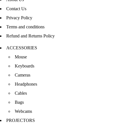
Contact Us
Privacy Policy
Terms and conditions
Refund and Returns Policy
ACCESSORIES
Mouse
Keyboards
Cameras
Headphones
Cables
Bags
Webcams
PROJECTORS