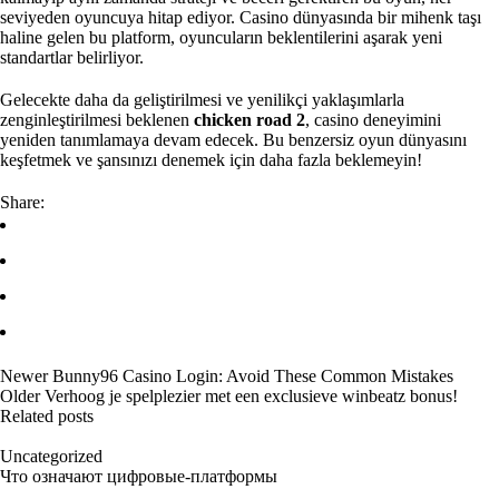
seviyeden oyuncuya hitap ediyor. Casino dünyasında bir mihenk taşı
haline gelen bu platform, oyuncuların beklentilerini aşarak yeni
standartlar belirliyor.
Gelecekte daha da geliştirilmesi ve yenilikçi yaklaşımlarla
zenginleştirilmesi beklenen
chicken road 2
, casino deneyimini
yeniden tanımlamaya devam edecek. Bu benzersiz oyun dünyasını
keşfetmek ve şansınızı denemek için daha fazla beklemeyin!
Share:
Newer
Bunny96 Casino Login: Avoid These Common Mistakes
Older
Verhoog je spelplezier met een exclusieve winbeatz bonus!
Related posts
Uncategorized
Что означают цифровые-платформы