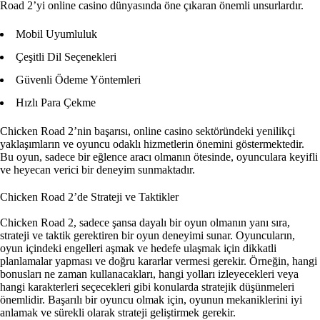
Road 2’yi online casino dünyasında öne çıkaran önemli unsurlardır.
Mobil Uyumluluk
Çeşitli Dil Seçenekleri
Güvenli Ödeme Yöntemleri
Hızlı Para Çekme
Chicken Road 2’nin başarısı, online casino sektöründeki yenilikçi
yaklaşımların ve oyuncu odaklı hizmetlerin önemini göstermektedir.
Bu oyun, sadece bir eğlence aracı olmanın ötesinde, oyunculara keyifli
ve heyecan verici bir deneyim sunmaktadır.
Chicken Road 2’de Strateji ve Taktikler
Chicken Road 2, sadece şansa dayalı bir oyun olmanın yanı sıra,
strateji ve taktik gerektiren bir oyun deneyimi sunar. Oyuncuların,
oyun içindeki engelleri aşmak ve hedefe ulaşmak için dikkatli
planlamalar yapması ve doğru kararlar vermesi gerekir. Örneğin, hangi
bonusları ne zaman kullanacakları, hangi yolları izleyecekleri veya
hangi karakterleri seçecekleri gibi konularda stratejik düşünmeleri
önemlidir. Başarılı bir oyuncu olmak için, oyunun mekaniklerini iyi
anlamak ve sürekli olarak strateji geliştirmek gerekir.