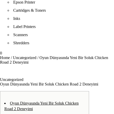
Epson Printer
Cartridges & Toners
Inks
Label Printers
Scanners
Shredders
0
Home
/
Uncategorized
/
Oyun Dünyasında Yeni Bir Soluk Chicken
Road 2 Deneyimi
Uncategorized
Oyun Dünyasında Yeni Bir Soluk Chicken Road 2 Deneyimi
Oyun Dünyasında Yeni Bir Soluk Chicken
Road 2 Deneyimi