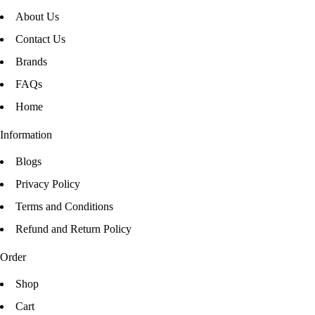
About Us
Contact Us
Brands
FAQs
Home
Information
Blogs
Privacy Policy
Terms and Conditions
Refund and Return Policy
Order
Shop
Cart