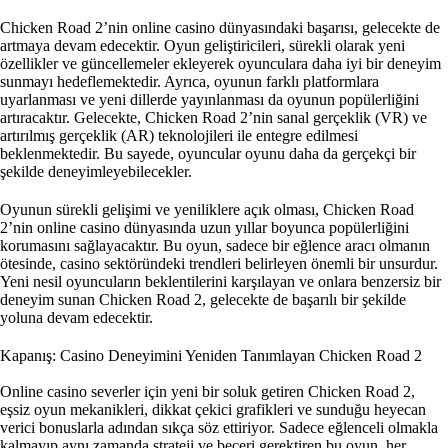
Chicken Road 2’nin online casino dünyasındaki başarısı, gelecekte de
artmaya devam edecektir. Oyun geliştiricileri, sürekli olarak yeni
özellikler ve güncellemeler ekleyerek oyunculara daha iyi bir deneyim
sunmayı hedeflemektedir. Ayrıca, oyunun farklı platformlara
uyarlanması ve yeni dillerde yayınlanması da oyunun popülerliğini
artıracaktır. Gelecekte, Chicken Road 2’nin sanal gerçeklik (VR) ve
artırılmış gerçeklik (AR) teknolojileri ile entegre edilmesi
beklenmektedir. Bu sayede, oyuncular oyunu daha da gerçekçi bir
şekilde deneyimleyebilecekler.
Oyunun sürekli gelişimi ve yeniliklere açık olması, Chicken Road
2’nin online casino dünyasında uzun yıllar boyunca popülerliğini
korumasını sağlayacaktır. Bu oyun, sadece bir eğlence aracı olmanın
ötesinde, casino sektöründeki trendleri belirleyen önemli bir unsurdur.
Yeni nesil oyuncuların beklentilerini karşılayan ve onlara benzersiz bir
deneyim sunan Chicken Road 2, gelecekte de başarılı bir şekilde
yoluna devam edecektir.
Kapanış: Casino Deneyimini Yeniden Tanımlayan Chicken Road 2
Online casino severler için yeni bir soluk getiren Chicken Road 2,
eşsiz oyun mekanikleri, dikkat çekici grafikleri ve sunduğu heyecan
verici bonuslarla adından sıkça söz ettiriyor. Sadece eğlenceli olmakla
kalmayıp aynı zamanda strateji ve beceri gerektiren bu oyun, her