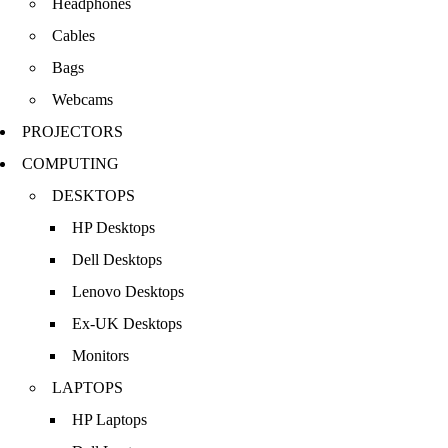
Headphones
Cables
Bags
Webcams
PROJECTORS
COMPUTING
DESKTOPS
HP Desktops
Dell Desktops
Lenovo Desktops
Ex-UK Desktops
Monitors
LAPTOPS
HP Laptops