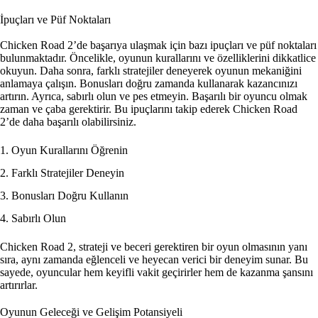
İpuçları ve Püf Noktaları
Chicken Road 2’de başarıya ulaşmak için bazı ipuçları ve püf noktaları
bulunmaktadır. Öncelikle, oyunun kurallarını ve özelliklerini dikkatlice
okuyun. Daha sonra, farklı stratejiler deneyerek oyunun mekaniğini
anlamaya çalışın. Bonusları doğru zamanda kullanarak kazancınızı
artırın. Ayrıca, sabırlı olun ve pes etmeyin. Başarılı bir oyuncu olmak
zaman ve çaba gerektirir. Bu ipuçlarını takip ederek Chicken Road
2’de daha başarılı olabilirsiniz.
Oyun Kurallarını Öğrenin
Farklı Stratejiler Deneyin
Bonusları Doğru Kullanın
Sabırlı Olun
Chicken Road 2, strateji ve beceri gerektiren bir oyun olmasının yanı
sıra, aynı zamanda eğlenceli ve heyecan verici bir deneyim sunar. Bu
sayede, oyuncular hem keyifli vakit geçirirler hem de kazanma şansını
artırırlar.
Oyunun Geleceği ve Gelişim Potansiyeli