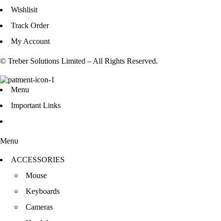
Wishlisit
Track Order
My Account
© Treber Solutions Limited – All Rights Reserved.
Menu
Important Links
Menu
ACCESSORIES
Mouse
Keyboards
Cameras