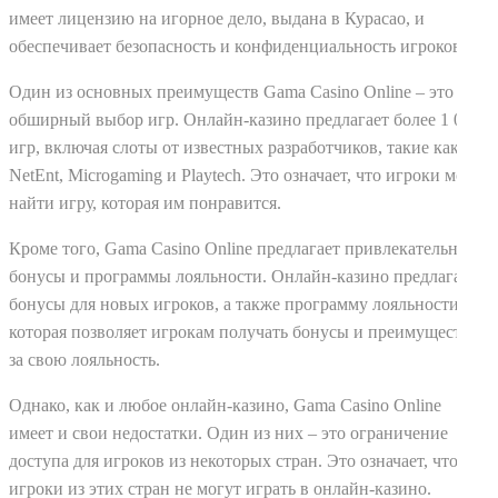
имеет лицензию на игорное дело, выдана в Курасао, и
обеспечивает безопасность и конфиденциальность игроков.
Один из основных преимуществ Gama Casino Online – это его
обширный выбор игр. Онлайн-казино предлагает более 1 000
игр, включая слоты от известных разработчиков, такие как
NetEnt, Microgaming и Playtech. Это означает, что игроки могут
найти игру, которая им понравится.
Кроме того, Gama Casino Online предлагает привлекательные
бонусы и программы лояльности. Онлайн-казино предлагает
бонусы для новых игроков, а также программу лояльности,
которая позволяет игрокам получать бонусы и преимущества
за свою лояльность.
Однако, как и любое онлайн-казино, Gama Casino Online
имеет и свои недостатки. Один из них – это ограничение
доступа для игроков из некоторых стран. Это означает, что
игроки из этих стран не могут играть в онлайн-казино.