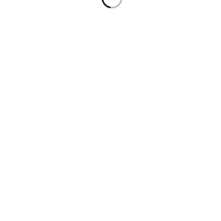
Revlon Professional Plaza, 1st Floor, Biashara Street/ Tubman
Road, Eldoret, Kenya.
info@treber.co.ke
0708246508
Whatsapp