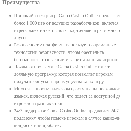
Преимущества
Широкий спектр игр: Gama Casino Online предлагает
более 1 000 игр от ведущих разработчиков, включая
игры с джекпотами, слоты, карточные игры и многое
другое.
Безопасность: платформа использует современные
технологии безопасности, чтобы обеспечить
безопасность транзакций и защиты данных игроков.
Лояльная программа: Gama Casino Online имеет
лояльную программу, которая позволяет игрокам
получать бонусы и преимущества за их игру.
Многоязычность: платформа доступна на нескольких
языках, включая русский, что делает ее доступной для
игроков из разных стран.
24/7 поддержка: Gama Casino Online предлагает 24/7
поддержку, чтобы помочь игрокам в случае каких-либо
вопросов или проблем.