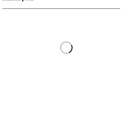
Revlon Professional Plaza, 1st Floor, Biashara Street/ Tubman
Road, Eldoret, Kenya.
info@treber.co.ke
0708246508
Whatsapp