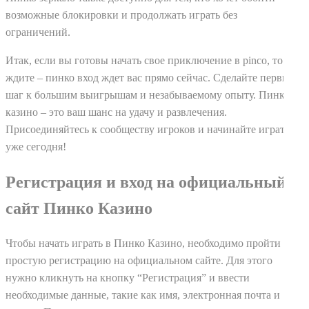
возможные блокировки и продолжать играть без
ограничений.
Итак, если вы готовы начать свое приключение в pinco, то не
ждите – пинко вход ждет вас прямо сейчас. Сделайте первый
шаг к большим выигрышам и незабываемому опыту. Пинко
казино – это ваш шанс на удачу и развлечения.
Присоединяйтесь к сообществу игроков и начинайте играть
уже сегодня!
Регистрация и вход на официальный
сайт Пинко Казино
Чтобы начать играть в Пинко Казино, необходимо пройти
простую регистрацию на официальном сайте. Для этого
нужно кликнуть на кнопку “Регистрация” и ввести
необходимые данные, такие как имя, электронная почта и