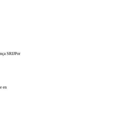
ença SRIJPor
e en