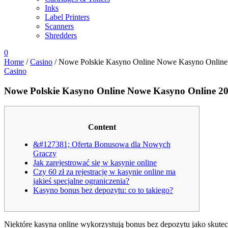
Inks
Label Printers
Scanners
Shredders
0
Home
/
Casino
/
Nowe Polskie Kasyno Online Nowe Kasyno Online
Casino
Nowe Polskie Kasyno Online Nowe Kasyno Online 2
Content
&#127381; Oferta Bonusowa dla Nowych
Graczy
Jak zarejestrować się w kasynie online
Czy 60 zł za rejestrację w kasynie online ma
jakieś specjalne ograniczenia?
Kasyno bonus bez depozytu: co to takiego?
Niektóre kasyna online wykorzystują bonus bez depozytu jako skutec