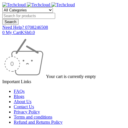
Need Help?
0708246508
0
My Cart
KSh
0.0
Your cart is currently empty
Important Links
FAQs
Blogs
About Us
Contact Us
Privacy Policy
Terms and conditions
Refund and Returns Policy