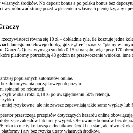
aty własnych środków. No deposit bonus a po polsku bonus bez depozy
i ci wypróbować stronę przed wpłaceniem własnych pieniędzy, aby upew
Graczy
zeczywistości równa się 10 zł – dokładnie tyle, ile kosztuje jedna kol
 drzwiach taniego motelowego lobby, gdzie „free” oznacza “płatny w i
 Gonzo’s Quest wymaga średnio 0,15 zł na spin, więc przy 170 obrotach
które platformy potrzebują 48 godzin na przetworzenie wniosku, inne d
rdziej popularnych automatów online.
ać bez dokonywania początkowego depozytu.
spinami po rejestracji.
 czyli w skali roku 0,18 zł po uwzględnieniu 50% retencji.
 szybko.
 mniej ryzykowne, ale nie zawsze zapewniają takie same wypłaty lub 
e operator przestrzega przepisów dotyczących hazardu online obowiązu
dotyczące zakładów lub limity wypłat. Oferowanie bonusów bez depozy
roku to nie tylko kuszące dodatkowe środki na start, ale również okaz
platformy i gry bez ryzyka utraty własnych środków.