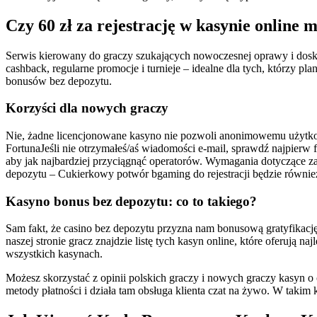
Czy 60 zł za rejestrację w kasynie online 
Serwis kierowany do graczy szukających nowoczesnej oprawy i doskon
cashback, regularne promocje i turnieje – idealne dla tych, którzy p
bonusów bez depozytu.
Korzyści dla nowych graczy
Nie, żadne licencjonowane kasyno nie pozwoli anonimowemu użytko
FortunaJeśli nie otrzymałeś/aś wiadomości e-mail, sprawdź najpier
aby jak najbardziej przyciągnąć operatorów. Wymagania dotyczące z
depozytu – Cukierkowy potwór bgaming do rejestracji będzie równie
Kasyno bonus bez depozytu: co to takiego?
Sam fakt, że casino bez depozytu przyzna nam bonusową gratyfikacj
naszej stronie gracz znajdzie listę tych kasyn online, które oferuj
wszystkich kasynach.
Możesz skorzystać z opinii polskich graczy i nowych graczy kasyn o 
metody płatności i działa tam obsługa klienta czat na żywo. W takim