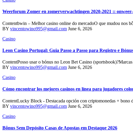
Weerforum Zomer en zomerverwachtingen 2020-2021 :: onweer-o
Contentbwin – Melhor casino online do mercadoO que mudou nos bônu
BY
vincentowino995@gmail.com
June 6, 2026
Casino
Leon Casino Portugal: Guia Passo a Passo para Registro e Bónu
ContentPosso usar o bónus no Leon Bet Casino (sportsbook)?Marcas
BY
vincentowino995@gmail.com
June 6, 2026
Casino
Cómo encontrar los mejores casinos en línea para jugadores col
ContentLucky Block - Destacada opción con criptomonedas + bono d
BY
vincentowino995@gmail.com
June 6, 2026
Casino
Bônus Sem Depósito Casas de Apostas em Destaque 2026