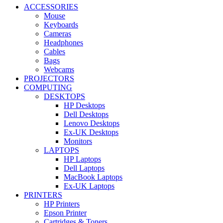
ACCESSORIES
Mouse
Keyboards
Cameras
Headphones
Cables
Bags
Webcams
PROJECTORS
COMPUTING
DESKTOPS
HP Desktops
Dell Desktops
Lenovo Desktops
Ex-UK Desktops
Monitors
LAPTOPS
HP Laptops
Dell Laptops
MacBook Laptops
Ex-UK Laptops
PRINTERS
HP Printers
Epson Printer
Cartridges & Toners