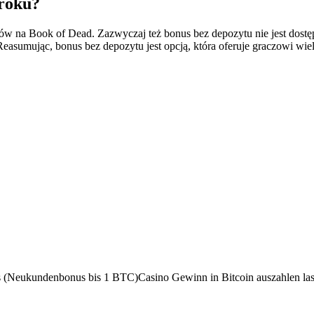
roku?
w na Book of Dead. Zazwyczaj też bonus bez depozytu nie jest dostęp
easumując, bonus bez depozytu jest opcją, która oferuje graczowi wiel
s (Neukundenbonus bis 1 BTC)Casino Gewinn in Bitcoin auszahlen lass