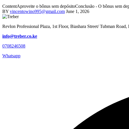
ContentAproveite o bônus sem depósitoConclusão - O bônus sem depó
BY
vincentowino995@gmail.com
June 1, 2026
Revlon Professional Plaza, 1st Floor, Biashara Street/ Tubman Road, 
info@treber.co.ke
0708246508
Whatsapp