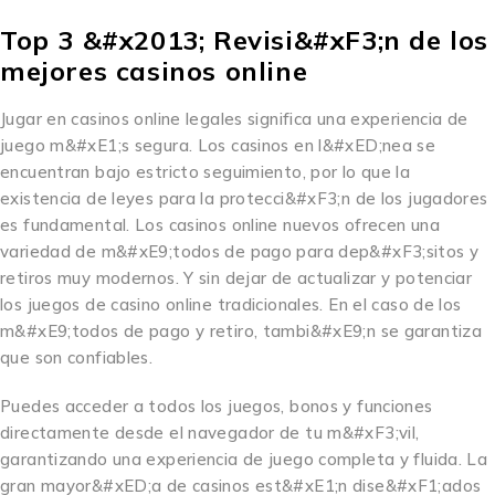
Top 3 &#x2013; Revisi&#xF3;n de los
mejores casinos online
Jugar en casinos online legales significa una experiencia de
juego m&#xE1;s segura. Los casinos en l&#xED;nea se
encuentran bajo estricto seguimiento, por lo que la
existencia de leyes para la protecci&#xF3;n de los jugadores
es fundamental. Los casinos online nuevos ofrecen una
variedad de m&#xE9;todos de pago para dep&#xF3;sitos y
retiros muy modernos. Y sin dejar de actualizar y potenciar
los juegos de casino online tradicionales. En el caso de los
m&#xE9;todos de pago y retiro, tambi&#xE9;n se garantiza
que son confiables.
Puedes acceder a todos los juegos, bonos y funciones
directamente desde el navegador de tu m&#xF3;vil,
garantizando una experiencia de juego completa y fluida. La
gran mayor&#xED;a de casinos est&#xE1;n dise&#xF1;ados