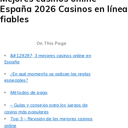
España 2026 Casinos en línea
fiables
On This Page
&#129297; 3 mejores casinos online en
España
¿En qué momento se aplican las reglas
especiales?
Métodos de pago
– Guías y consejos para los juegos de
casino más populares
Top 3 – Revisión de los mejores casinos
online