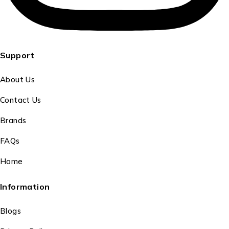
Support
About Us
Contact Us
Brands
FAQs
Home
Information
Blogs