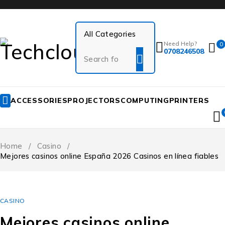
Need Help?
0
0708246508
ACCESSORIES
PROJECTORS
COMPUTING
PRINTERS
Home
/
Casino
/
Mejores casinos online España 2026 Casinos en línea fiables
CASINO
Mejores casinos online