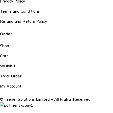
Privacy Policy
Terms and Conditions
Refund and Return Policy
Order
Shop
Cart
Wishlisit
Track Order
My Account
© Treber Solutions Limited – All Rights Reserved.