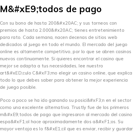
M&#xE9;todos de pago
Con su bono de hasta 200&#x20AC; y sus torneos con
premios de hasta 2.000&#x20AC; tienes entretenimiento
para rato. Cada semana, nacen decenas de sitios web
dedicados al juego en todo el mundo. El mercado del juego
online es altamente competitivo, por lo que se abren casinos
nuevos continuamente. Si quieres encontrar el casino que
mejor se adapta a tus necesidades, lee nuestro
art&#xED;culo C&#xF3;mo elegir un casino online, que explica
todo lo que debes saber para obtener la mejor experiencia
de juego posible.
Poco a poco se ha ido ganando su posici&#xF3;n en el sector
como una excelente alternativa. Trustly fue de los primeros
m&#xE9;todos de pago que ingresaron al mercado del casino
espa&#xF1;ol hace aproximadamente dos a&#xF1;os. Su
mayor ventaja es lo f&#xE1;cil que es enviar, recibir y guardar