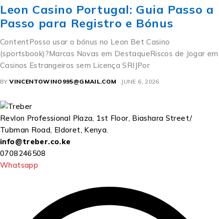
Leon Casino Portugal: Guia Passo a
Passo para Registro e Bónus
ContentPosso usar o bónus no Leon Bet Casino
(sportsbook)?Marcas Novas em DestaqueRiscos de Jogar em
Casinos Estrangeiros sem Licença SRIJPor
BY
VINCENTOWINO995@GMAIL.COM
JUNE 6, 2026
Revlon Professional Plaza, 1st Floor, Biashara Street/
Tubman Road, Eldoret, Kenya.
info@treber.co.ke
0708246508
Whatsapp