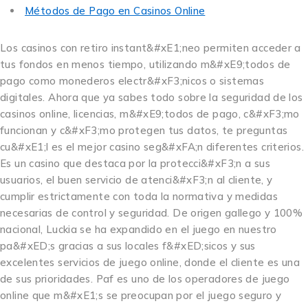
Métodos de Pago en Casinos Online
Los casinos con retiro instant&#xE1;neo permiten acceder a
tus fondos en menos tiempo, utilizando m&#xE9;todos de
pago como monederos electr&#xF3;nicos o sistemas
digitales. Ahora que ya sabes todo sobre la seguridad de los
casinos online, licencias, m&#xE9;todos de pago, c&#xF3;mo
funcionan y c&#xF3;mo protegen tus datos, te preguntas
cu&#xE1;l es el mejor casino seg&#xFA;n diferentes criterios.
Es un casino que destaca por la protecci&#xF3;n a sus
usuarios, el buen servicio de atenci&#xF3;n al cliente, y
cumplir estrictamente con toda la normativa y medidas
necesarias de control y seguridad. De origen gallego y 100%
nacional, Luckia se ha expandido en el juego en nuestro
pa&#xED;s gracias a sus locales f&#xED;sicos y sus
excelentes servicios de juego online, donde el cliente es una
de sus prioridades. Paf es uno de los operadores de juego
online que m&#xE1;s se preocupan por el juego seguro y