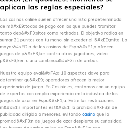
aplican las reglas especiales?
Los casinos online suelen ofrecer una lista predeterminada
de m&#xE9;todos de pago con los que puedes tramitar
tanto dep&#xF3;sitos como retiradas. El objetivo radica en
sumar 21 puntos con tu mano, sin exceder el l&#xED;mite. La
mayor&#xED;a de los casinos de Espa&#xF1;a ofrecen
juegos de p&#xF3;ker contra otros jugadores, video
p&#xF3;ker, o una combinaci&#xF3;n de ambos.
Nuestro equipo eval&#xFA;a 18 aspectos clave para
determinar qu&#xE9; operadores ofrecen la mejor
experiencia de juego. En Casinio.es, contamos con un equipo
de expertos con amplia experiencia en la industria de los
juegos de azar en Espa&#xF1;a. Entre las restricciones
m&#xE1;s importantes est&#xE1; la prohibici&#xF3;n de
publicidad dirigida a menores, evitando
casino
que la
promoci&#xF3;n de juegos de azar despierte su curiosidad.
Los juegos de casino online en Espa&#xF1;a son