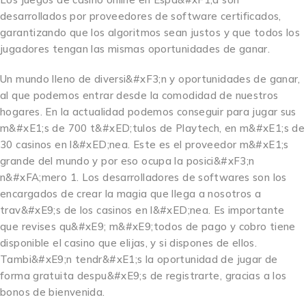
desarrollados por proveedores de software certificados,
garantizando que los algoritmos sean justos y que todos los
jugadores tengan las mismas oportunidades de ganar.
Un mundo lleno de diversi&#xF3;n y oportunidades de ganar,
al que podemos entrar desde la comodidad de nuestros
hogares. En la actualidad podemos conseguir para jugar sus
m&#xE1;s de 700 t&#xED;tulos de Playtech, en m&#xE1;s de
30 casinos en l&#xED;nea. Este es el proveedor m&#xE1;s
grande del mundo y por eso ocupa la posici&#xF3;n
n&#xFA;mero 1. Los desarrolladores de softwares son los
encargados de crear la magia que llega a nosotros a
trav&#xE9;s de los casinos en l&#xED;nea. Es importante
que revises qu&#xE9; m&#xE9;todos de pago y cobro tiene
disponible el casino que elijas, y si dispones de ellos.
Tambi&#xE9;n tendr&#xE1;s la oportunidad de jugar de
forma gratuita despu&#xE9;s de registrarte, gracias a los
bonos de bienvenida.