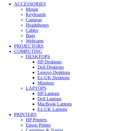
ACCESSORIES
Mouse
Keyboards
Cameras
Headphones
Cables
Bags
Webcams
PROJECTORS
COMPUTING
DESKTOPS
HP Desktops
Dell Desktops
Lenovo Desktops
Ex-UK Desktops
Monitors
LAPTOPS
HP Laptops
Dell Laptops
MacBook Laptops
Ex-UK Laptops
PRINTERS
HP Printers
Epson Printer
Cartridges & Toners