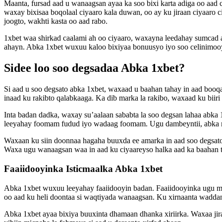
Maanta, fursad aad u wanaagsan ayaa ka soo bixi karta adiga oo aad c
waxay bixisaa boqolaal ciyaaro kala duwan, oo ay ku jiraan ciyaaro c
joogto, wakhti kasta oo aad rabo.
1xbet waa shirkad caalami ah oo ciyaaro, waxayna leedahay sumcad aa
ahayn. Abka 1xbet wuxuu kaloo bixiyaa bonuusyo iyo soo celinimooyin
Sidee loo soo degsadaa Abka 1xbet?
Si aad u soo degsato abka 1xbet, waxaad u baahan tahay in aad booq
inaad ku rakibto qalabkaaga. Ka dib marka la rakibo, waxaad ku biir
Inta badan dadka, waxay su’aalaan sababta la soo degsan lahaa abka 
leeyahay foomam fudud iyo wadaag foomam. Ugu dambeyntii, abka mark
Waxaan ku siin doonnaa hagaha buuxda ee amarka in aad soo degsato 
Waxa ugu wanaagsan waa in aad ku ciyaareyso halka aad ka baahan 
Faaiidooyinka Isticmaalka Abka 1xbet
Abka 1xbet wuxuu leeyahay faaiidooyin badan. Faaiidooyinka ugu mu
oo aad ku heli doontaa si waqtiyada wanaagsan. Ku xirnaanta waddan
Abka 1xbet ayaa bixiya buuxinta dhamaan dhanka xiriirka. Waxaa jir