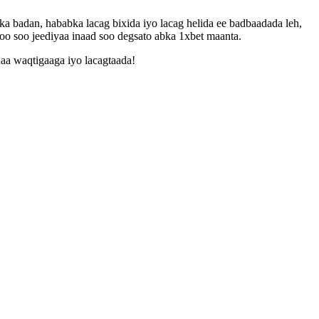
ka badan, hababka lacag bixida iyo lacag helida ee badbaadada leh,
loo soo jeediyaa inaad soo degsato abka 1xbet maanta.
aa waqtigaaga iyo lacagtaada!