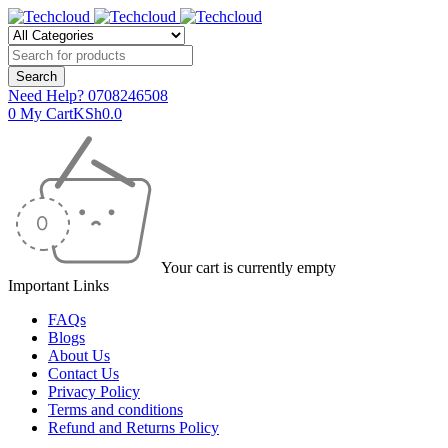
Need Help?
0708246508
0
My Cart
KSh
0.0
Your cart is currently empty
Important Links
FAQs
Blogs
About Us
Contact Us
Privacy Policy
Terms and conditions
Refund and Returns Policy