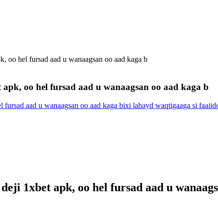
pk, oo hel fursad aad u wanaagsan oo aad kaga b
t apk, oo hel fursad aad u wanaagsan oo aad kaga b
l fursad aad u wanaagsan oo aad kaga bixi lahayd waqtigaaga si faaiido
deji 1xbet apk, oo hel fursad aad u wanaags