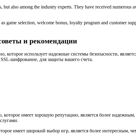
yers, but also among the industry experts. They have received numerous
ch as game selection, welcome bonus, loyalty program and customer supp
советы и рекомендации
о, которое использует надежные системы безопасности, является
s SSL-шифрование, для защиты вашего счета.
о, которое имеет хорошую репутацию, является более надежным, 
слугами.
 которое имеет широкий выбор игр, является более интересным, 