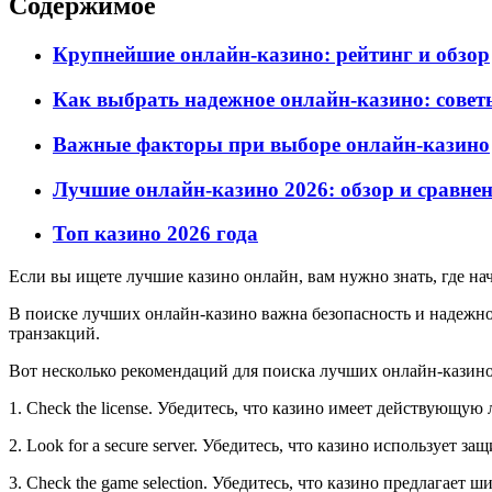
Содержимое
Крупнейшие онлайн-казино: рейтинг и обзор
Как выбрать надежное онлайн-казино: совет
Важные факторы при выборе онлайн-казино
Лучшие онлайн-казино 2026: обзор и сравне
Топ казино 2026 года
Если вы ищете лучшие казино онлайн, вам нужно знать, где на
В поиске лучших онлайн-казино важна безопасность и надежно
транзакций.
Вот несколько рекомендаций для поиска лучших онлайн-казино
1. Check the license. Убедитесь, что казино имеет действующу
2. Look for a secure server. Убедитесь, что казино использует 
3. Check the game selection. Убедитесь, что казино предлагает