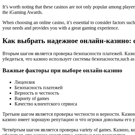
It’s worth noting that these casinos are not only popular among pla
the iGaming Awards.
When choosing an online casino, it’s essential to consider factors su
your needs and provides you with a great gaming experience.
Как выбрать надежное онлайн-казино: 
Вторым шагом является проверка безопасности платежей. Казин
убедиться, что казино использует системы безопасности,such a
Важные факторы при выборе онлайн-казино
Лицензия
Безопасность платежей
Верность и честность
Вариety of games
Качество клиентского сервиса
Третьим шагом является проверка честности и верности. Казин
казино имеет хорошую репутацию и что игроки довольны его у
Четвёртым шагом является проверка variety of games. Казино,