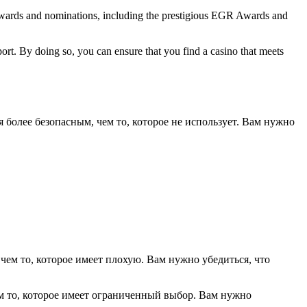
 awards and nominations, including the prestigious EGR Awards and
ort. By doing so, you can ensure that you find a casino that meets
 более безопасным, чем то, которое не использует. Вам нужно
чем то, которое имеет плохую. Вам нужно убедиться, что
чем то, которое имеет ограниченный выбор. Вам нужно