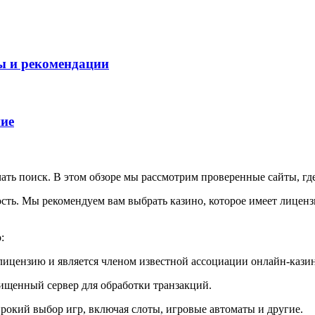
ы и рекомендации
ние
чать поиск. В этом обзоре мы рассмотрим проверенные сайты, г
сть. Мы рекомендуем вам выбрать казино, которое имеет лицен
:
ю лицензию и является членом известной ассоциации онлайн-кази
защищенный сервер для обработки транзакций.
 широкий выбор игр, включая слоты, игровые автоматы и другие.