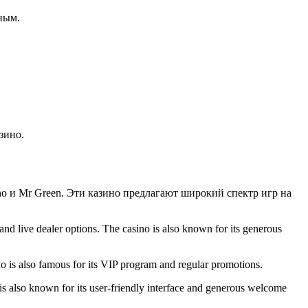
сным.
зино.
o и Mr Green. Эти казино предлагают широкий спектр игр на
live dealer options. The casino is also known for its generous
o is also famous for its VIP program and regular promotions.
 is also known for its user-friendly interface and generous welcome