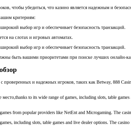
гроков, чтобы убедиться, что казино является надежным и безопа
нашим критериям:
ет широкий выбор игр и обеспечивает безопасность транзакций.
уется на слотах и игровых автоматах.
ет широкий выбор игр и обеспечивает безопасность транзакций.
олжны быть вашими приоритетами при поиске лучших онлайн-ка
обзор
 проверенных и надежных игроков, таких как Betway, 888 Casin
hanks to its wide range of games, including slots, table games and 
f games from popular providers like NetEnt and Microgaming. The casin
games, including slots, table games and live dealer options. The casino