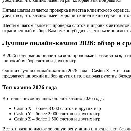
убедиться, что казино имеет игры, которые вам понравятся.
Пятым шагом является проверка качества клиентского сервиса.
убедиться, что казино имеет хороший клиентский сервис и что
Шестым шагом является проверка слотов и игровых автоматов. 
ограниченный выбор. Вам нужно убедиться, что казино имеет и
Лучшие онлайн-казино 2026: обзор и ср
В 2026 году рынок онлайн-казино продолжает развиваться, и 
широкий выбор слотов и других игр.
Один из лучших онлайн-казино 2026 года – Casino X. Это казино
предлагает широкий выбор других игр, включая рулетку, блэкд
Топ казино 2026 года
Вот наш список лучших онлайн-казино 2026 года:
Casino X – более 3 000 слотов и других игр
Casino Y – более 2 000 слотов и других игр
Casino Z – более 1 500 слотов и других игр
Все эти казино имеют хорошую репутацию и предлагают безоп