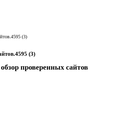
йтов.4595 (3)
йтов.4595 (3)
 обзор проверенных сайтов