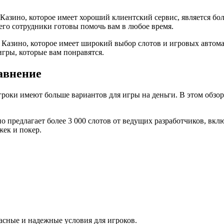
 Казино, которое имеет хороший клиентский сервис, является бо
 его сотрудники готовы помочь вам в любое время.
Казино, которое имеет широкий выбор слотов и игровых автомато
гры, которые вам понравятся.
авнение
игроки имеют больше вариантов для игры на деньги. В этом обз
 предлагает более 3 000 слотов от ведущих разработчиков, включ
жек и покер.
асные и надежные условия для игроков.