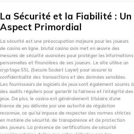
La Sécurité et la Fiabilité : Un
Aspect Primordial
La sécurité est une préoccupation majeure pour les joueurs
de casino en ligne. brutal casino avis met en œuvre des
mesures de sécurité avancées pour protéger les informations
personnelles et financières de ses joueurs. Le site utilise un
cryptage SSL (Secure Socket Layer) pour assurer la
confidentialité des transactions et des données sensibles.
Les fournisseurs de logiciels de jeux sont également soumis à
des audits réguliers pour garantir la fairness et l’intégrité des
jeux. De plus, le casino est généralement titulaire d’une
licence de jeu délivrée par une autorité de régulation
reconnue, ce qui lui impose de respecter des normes strictes
en matière de sécurité, de transparence et de protection
des joueurs. La présence de certifications de sécurité