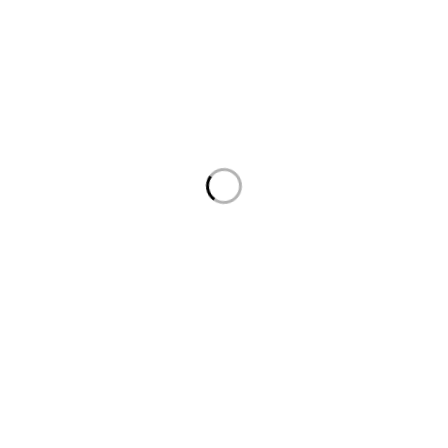
Instagram