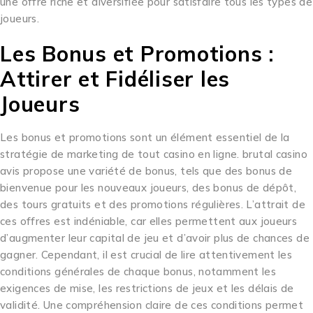
une offre riche et diversifiée pour satisfaire tous les types de
joueurs.
Les Bonus et Promotions :
Attirer et Fidéliser les
Joueurs
Les bonus et promotions sont un élément essentiel de la
stratégie de marketing de tout casino en ligne. brutal casino
avis propose une variété de bonus, tels que des bonus de
bienvenue pour les nouveaux joueurs, des bonus de dépôt,
des tours gratuits et des promotions régulières. L’attrait de
ces offres est indéniable, car elles permettent aux joueurs
d’augmenter leur capital de jeu et d’avoir plus de chances de
gagner. Cependant, il est crucial de lire attentivement les
conditions générales de chaque bonus, notamment les
exigences de mise, les restrictions de jeux et les délais de
validité. Une compréhension claire de ces conditions permet