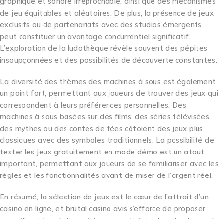
graphique et sonore irréprochable, ainsi que des mécanismes
de jeu équitables et aléatoires. De plus, la présence de jeux
exclusifs ou de partenariats avec des studios émergents
peut constituer un avantage concurrentiel significatif.
L’exploration de la ludothèque révèle souvent des pépites
insoupçonnées et des possibilités de découverte constantes.
La diversité des thèmes des machines à sous est également
un point fort, permettant aux joueurs de trouver des jeux qui
correspondent à leurs préférences personnelles. Des
machines à sous basées sur des films, des séries télévisées,
des mythes ou des contes de fées côtoient des jeux plus
classiques avec des symboles traditionnels. La possibilité de
tester les jeux gratuitement en mode démo est un atout
important, permettant aux joueurs de se familiariser avec les
règles et les fonctionnalités avant de miser de l’argent réel.
En résumé, la sélection de jeux est le cœur de l’attrait d’un
casino en ligne, et brutal casino avis s’efforce de proposer