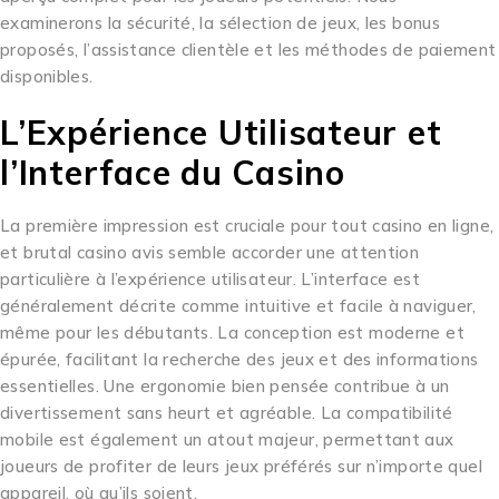
examinerons la sécurité, la sélection de jeux, les bonus
proposés, l’assistance clientèle et les méthodes de paiement
disponibles.
L’Expérience Utilisateur et
l’Interface du Casino
La première impression est cruciale pour tout casino en ligne,
et brutal casino avis semble accorder une attention
particulière à l’expérience utilisateur. L’interface est
généralement décrite comme intuitive et facile à naviguer,
même pour les débutants. La conception est moderne et
épurée, facilitant la recherche des jeux et des informations
essentielles. Une ergonomie bien pensée contribue à un
divertissement sans heurt et agréable. La compatibilité
mobile est également un atout majeur, permettant aux
joueurs de profiter de leurs jeux préférés sur n’importe quel
appareil, où qu’ils soient.