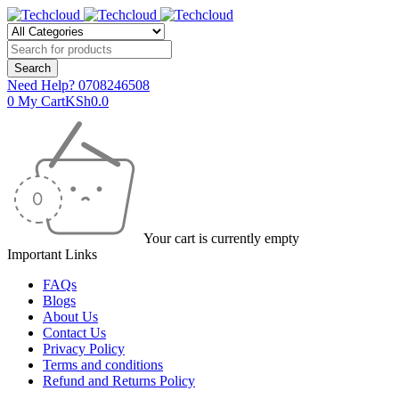
Need Help?
0708246508
0
My Cart
KSh
0.0
Your cart is currently empty
Important Links
FAQs
Blogs
About Us
Contact Us
Privacy Policy
Terms and conditions
Refund and Returns Policy