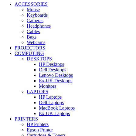
ACCESSORIES
Mouse
Keyboards
Cameras
Headphones
Cables
Bags
Webcams
PROJECTORS
COMPUTING
DESKTOPS
HP Desktops
Dell Desktops
Lenovo Desktops
Ex-UK Desktops
Monitors
LAPTOPS
HP Laptops
Dell Laptops
MacBook Laptops
Ex-UK Laptops
PRINTERS
HP Printers
Epson Printer
Cartridges & Toners