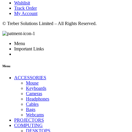
Wishlisit
Track Order
My Account
© Treber Solutions Limited – All Rights Reserved.
Menu
Important Links
Menu
ACCESSORIES
Mouse
Keyboards
Cameras
Headphones
Cables
Bags
Webcams
PROJECTORS
COMPUTING
DESKTOPS