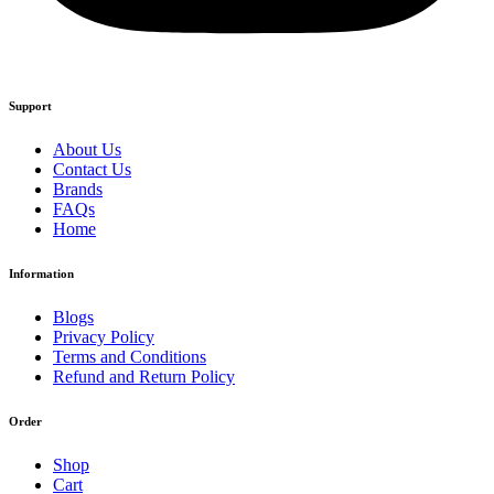
Support
About Us
Contact Us
Brands
FAQs
Home
Information
Blogs
Privacy Policy
Terms and Conditions
Refund and Return Policy
Order
Shop
Cart