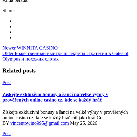
Anda berada.
Share:
Newer
WINNITA CASINO
Older
Божественный выигрыш секреты стратегии в Gates of
Olympus и похожих слотах
Related posts
Post
Získejte exkluzivní bonusy a šanci na velké výhry v
prověřených online casino cz, kde se každý hráč
Získejte exkluzivní bonusy a šanci na velké výhry v prověřených
online casino cz, kde se každý hráč cítí jako král.Co
BY
vincentowino995@gmail.com
May 25, 2026
Post