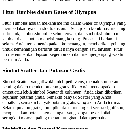
Fitur Tumbles dalam Gates of Olympus
Fitur Tumbles adalah mekanisme inti dalam Gates of Olympus yang
membedakannya dari slot tradisional. Setiap kali kombinasi menang
terbentuk, simbol-simbol tersebut lenyap, dan simbol-simbol baru
jatuh dari atas untuk mengisi ruang kosong. Proses ini berlanjut
selama Anda terus mendapatkan kemenangan, memberikan peluang
untuk kemenangan berturut-turut hanya dengan satu taruhan. Fitur
ini menambahkan lapisan kegembiraan dan memperpanjang waktu
bermain Anda.
Simbol Scatter dan Putaran Gratis
Simbol Scatter, yang diwakili oleh petir Zeus, memainkan peran
penting dalam memicu putaran gratis. Jika Anda mendapatkan
empat atau lebih simbol Scatter di gulungan, Anda akan diberikan
sejumlah putaran gratis. Semakin banyak Scatter yang Anda
dapatkan, semakin banyak putaran gratis yang akan Anda terima.
Selama putaran gratis, multiplier dapat meningkat secara signifikan,
menghasilkan potensi kemenangan yang sangat besar. Inilah
seringkali momen paling menguntungkan dalam permainan.