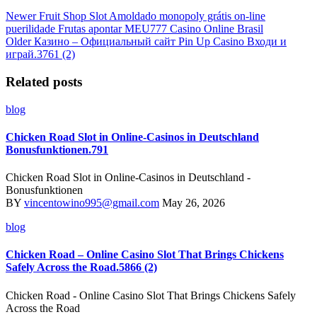
Newer
Fruit Shop Slot Amoldado monopoly grátis on-line
puerilidade Frutas apontar MEU777 Casino Online Brasil
Older
Казино – Официальный сайт Pin Up Casino Входи и
играй.3761 (2)
Related posts
blog
Chicken Road Slot in Online-Casinos in Deutschland
Bonusfunktionen.791
Chicken Road Slot in Online-Casinos in Deutschland -
Bonusfunktionen
BY
vincentowino995@gmail.com
May 26, 2026
blog
Chicken Road – Online Casino Slot That Brings Chickens
Safely Across the Road.5866 (2)
Chicken Road - Online Casino Slot That Brings Chickens Safely
Across the Road