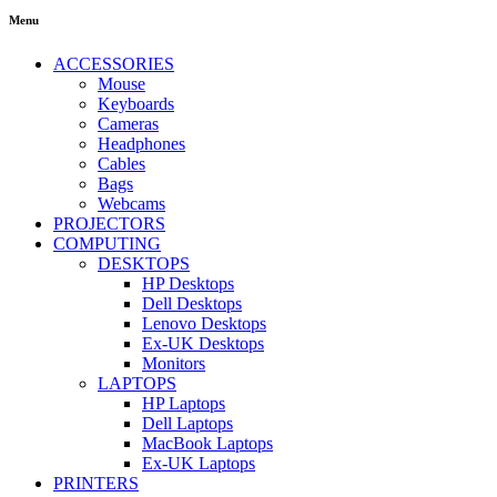
Menu
ACCESSORIES
Mouse
Keyboards
Cameras
Headphones
Cables
Bags
Webcams
PROJECTORS
COMPUTING
DESKTOPS
HP Desktops
Dell Desktops
Lenovo Desktops
Ex-UK Desktops
Monitors
LAPTOPS
HP Laptops
Dell Laptops
MacBook Laptops
Ex-UK Laptops
PRINTERS