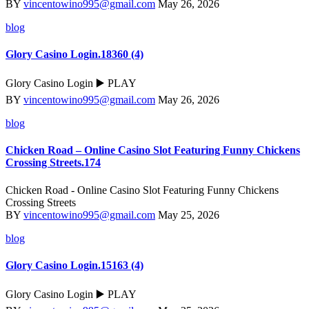
BY
vincentowino995@gmail.com
May 26, 2026
blog
Glory Casino Login.18360 (4)
Glory Casino Login ▶️ PLAY
BY
vincentowino995@gmail.com
May 26, 2026
blog
Chicken Road – Online Casino Slot Featuring Funny Chickens
Crossing Streets.174
Chicken Road - Online Casino Slot Featuring Funny Chickens
Crossing Streets
BY
vincentowino995@gmail.com
May 25, 2026
blog
Glory Casino Login.15163 (4)
Glory Casino Login ▶️ PLAY