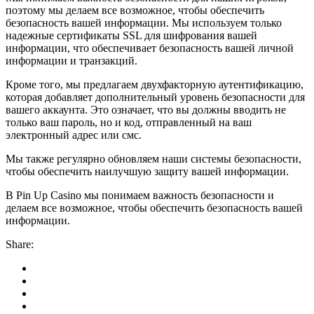
поэтому мы делаем все возможное, чтобы обеспечить
безопасность вашей информации. Мы используем только
надежные сертификаты SSL для шифрования вашей
информации, что обеспечивает безопасность вашей личной
информации и транзакций.
Кроме того, мы предлагаем двухфакторную аутентификацию,
которая добавляет дополнительный уровень безопасности для
вашего аккаунта. Это означает, что вы должны вводить не
только ваш пароль, но и код, отправленный на ваш
электронный адрес или смс.
Мы также регулярно обновляем наши системы безопасности,
чтобы обеспечить наилучшую защиту вашей информации.
В Pin Up Casino мы понимаем важность безопасности и
делаем все возможное, чтобы обеспечить безопасность вашей
информации.
Share: