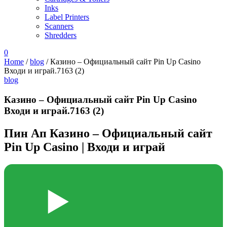
Inks
Label Printers
Scanners
Shredders
0
Home
/
blog
/
Казино – Официальный сайт Pin Up Casino
Входи и играй.7163 (2)
blog
Казино – Официальный сайт Pin Up Casino
Входи и играй.7163 (2)
Пин Ап Казино – Официальный сайт
Pin Up Casino | Входи и играй
▶️