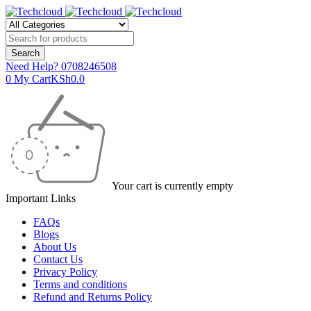
Need Help?
0708246508
0
My Cart
KSh
0.0
Your cart is currently empty
Important Links
FAQs
Blogs
About Us
Contact Us
Privacy Policy
Terms and conditions
Refund and Returns Policy