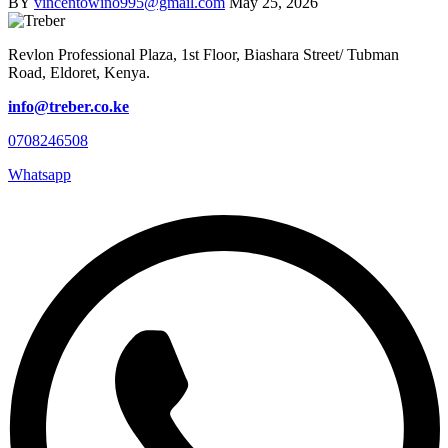
BY
vincentowino995@gmail.com
May 25, 2026
Revlon Professional Plaza, 1st Floor, Biashara Street/ Tubman
Road, Eldoret, Kenya.
info@treber.co.ke
0708246508
Whatsapp