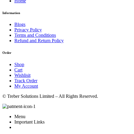
Home
Information
Blogs
Privacy Policy
Terms and Conditions
Refund and Return Policy
Order
Shop
Cart
Wishlisit
Track Order
My Account
© Treber Solutions Limited – All Rights Reserved.
Menu
Important Links