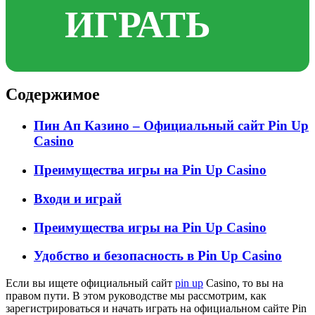
ИГРАТЬ
Содержимое
Пин Ап Казино – Официальный сайт Pin Up
Casino
Преимущества игры на Pin Up Casino
Входи и играй
Преимущества игры на Pin Up Casino
Удобство и безопасность в Pin Up Casino
Если вы ищете официальный сайт
pin up
Casino, то вы на
правом пути. В этом руководстве мы рассмотрим, как
зарегистрироваться и начать играть на официальном сайте Pin