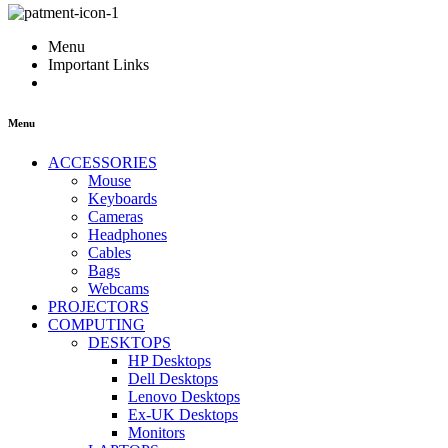
Menu
Important Links
Menu
ACCESSORIES
Mouse
Keyboards
Cameras
Headphones
Cables
Bags
Webcams
PROJECTORS
COMPUTING
DESKTOPS
HP Desktops
Dell Desktops
Lenovo Desktops
Ex-UK Desktops
Monitors