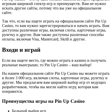
игрокам широкий спектр игр и преимуществ. Вам не нужно
искать другие сайты, потому что вы уже на официальном
сайте.
Так что, если вы ищете играть на официальном сайте Pin Up
Casino, то вам нужно зарегистрироваться и начать играть. Вам
доступны различные игры, включая слоты, карточные игры,
рулетку и другие. Вам также доступны различные способы
оплаты, включая Visa, Mastercard, Skrill и другие.
Входи и играй
Если вы ищете место, где можно играть в казино и получать
реальные выигрыши, то Pin Up Casino – ваш выбор!
На нашем официальном сайте Pin Up Casino вы можете играть
в более 3 000 игр, включая слоты, карточные игры, рулетку и
другие. Мы предлагаем вам широкий выбор игр от ведущих
разработчиков, чтобы вы могли найти игру, которая вам
понравится.
Преимущества игры на Pin Up Casino
Большой выбор игр