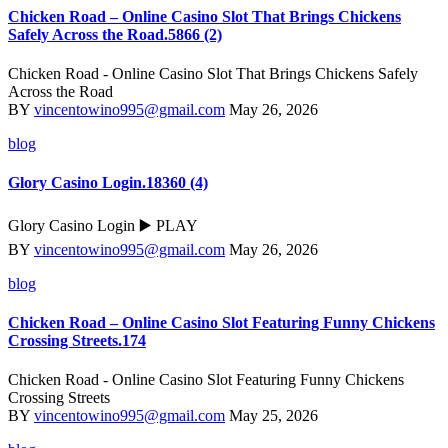
Chicken Road – Online Casino Slot That Brings Chickens
Safely Across the Road.5866 (2)
Chicken Road - Online Casino Slot That Brings Chickens Safely
Across the Road
BY
vincentowino995@gmail.com
May 26, 2026
blog
Glory Casino Login.18360 (4)
Glory Casino Login ▶️ PLAY
BY
vincentowino995@gmail.com
May 26, 2026
blog
Chicken Road – Online Casino Slot Featuring Funny Chickens
Crossing Streets.174
Chicken Road - Online Casino Slot Featuring Funny Chickens
Crossing Streets
BY
vincentowino995@gmail.com
May 25, 2026