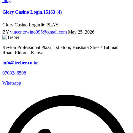
blog
Glory Casino Login.15163 (4)
Glory Casino Login ▶️ PLAY
BY
vincentowino995@gmail.com
May 25, 2026
Revlon Professional Plaza, 1st Floor, Biashara Street/ Tubman
Road, Eldoret, Kenya.
info@treber.co.ke
0708246508
Whatsapp