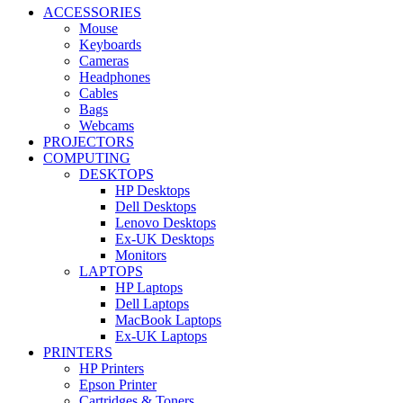
ACCESSORIES
Mouse
Keyboards
Cameras
Headphones
Cables
Bags
Webcams
PROJECTORS
COMPUTING
DESKTOPS
HP Desktops
Dell Desktops
Lenovo Desktops
Ex-UK Desktops
Monitors
LAPTOPS
HP Laptops
Dell Laptops
MacBook Laptops
Ex-UK Laptops
PRINTERS
HP Printers
Epson Printer
Cartridges & Toners