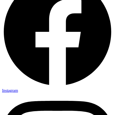
Instagram