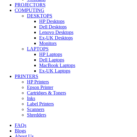
PROJECTORS
COMPUTING
DESKTOPS
HP Desktops
Dell Desktops
Lenovo Desktops
Ex-UK Desktops
Monitors
LAPTOPS
HP Laptops
Dell Laptops
MacBook Laptops
Ex-UK Laptops
PRINTERS
HP Printers
Epson Printer
Cartridges & Toners
Inks
Label Printers
Scanners
Shredders
FAQs
Blogs
About Us