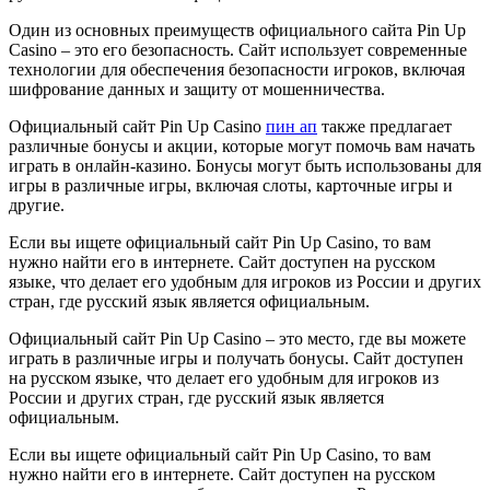
Один из основных преимуществ официального сайта Pin Up
Casino – это его безопасность. Сайт использует современные
технологии для обеспечения безопасности игроков, включая
шифрование данных и защиту от мошенничества.
Официальный сайт Pin Up Casino
пин ап
также предлагает
различные бонусы и акции, которые могут помочь вам начать
играть в онлайн-казино. Бонусы могут быть использованы для
игры в различные игры, включая слоты, карточные игры и
другие.
Если вы ищете официальный сайт Pin Up Casino, то вам
нужно найти его в интернете. Сайт доступен на русском
языке, что делает его удобным для игроков из России и других
стран, где русский язык является официальным.
Официальный сайт Pin Up Casino – это место, где вы можете
играть в различные игры и получать бонусы. Сайт доступен
на русском языке, что делает его удобным для игроков из
России и других стран, где русский язык является
официальным.
Если вы ищете официальный сайт Pin Up Casino, то вам
нужно найти его в интернете. Сайт доступен на русском