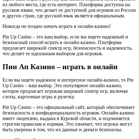
из любого места, где есть интернет. Платформа доступна на
русском языке, что делает ее доступной для игроков из России
и других стран, где русский язык является официальным.
Никогда не поздно начать играть в онлайн-казино!
Pin Up Casino – это ваш выбор, если вы ищете надежный и
безопасный способ играть в онлайн-казино. Платформа
предлагает широкий спектр игр, безопасность и надежность,
что делает ее идеальным выбором для игроков.
Пин Ап Казино – играть в онлайн
Если вы ищете надежное и интересное онлайн-казино, то Pin
Up Casino – ваш выбор. Это популярное онлайн-казино,
которое предлагает игрокам широкий спектр игр, включая
слоты, карточные игры и рулетку.
Pin Up Casino – это официальный сайт, который обеспечивает
безопасность и конфиденциальность игроков. Онлайн-казино
имеет лицензию, выдана в Курской области, и подчиняется
строгим правилам и нормам. Это означает, что игроки могут
быть уверены в том, что их данные и деньги безопасны.