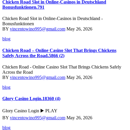
Chicken Road Slot in Online-Casinos in Deutschland
Bonusfunktionen.791
Chicken Road Slot in Online-Casinos in Deutschland -
Bonusfunktionen
BY
vincentowino995@gmail.com
May 26, 2026
blog
Chicken Road – Online Casino Slot That Brings Chickens
Safely Across the Road.5866 (2)
Chicken Road - Online Casino Slot That Brings Chickens Safely
Across the Road
BY
vincentowino995@gmail.com
May 26, 2026
blog
Glory Casino Login.18360 (4)
Glory Casino Login ▶️ PLAY
BY
vincentowino995@gmail.com
May 26, 2026
blog