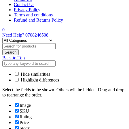
Contact Us
Privacy Policy
Terms and conditions
Refund and Returns Policy
0
Need Help?
0708246508
Back to Top
Hide similarities
Highlight differences
Select the fields to be shown. Others will be hidden. Drag and drop
to rearrange the order.
Image
SKU
Rating
Price
Stock