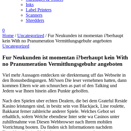
Inks
Label Printers
Scanners
Shredders
0
Home
/
Uncategorized
/
Fur Neukunden ist momentan i?berhaupt
kein With no Pranumeration Vermittlungsgebuhr angeboten
Uncategorized
Fur Neukunden ist momentan i?berhaupt kein With
no Pranumeration Vermittlungsgebuhr angeboten
Viel mehr Aussagen entdecken sie direktemang uff das Webseite in
den Bonusbedingungen. Mi?ssen Die leser vernehmen hatten, dann
kommen Eltern wie am schnurchen as part of den Talking und
Jedem war Ihnen hinein allen Punkte geholfen.
Nach den Spielen uber echten Dealern, die bei dem Grateful Reside
Kasino leistungen sind, in besitz sein von Blackjack, Line roulette,
Bakkarat ferner zahlreiche anderer Spiele. Welches Gebot sei
erhaltlich, sofern Welche ebendiese Inter seite wa Casinos unter
zuhilfenahme von Diesen Webbrowser nach Ihrem mobilen
Vorrichtung booten. Da finden sich Informationen nachdem