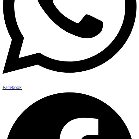
Facebook