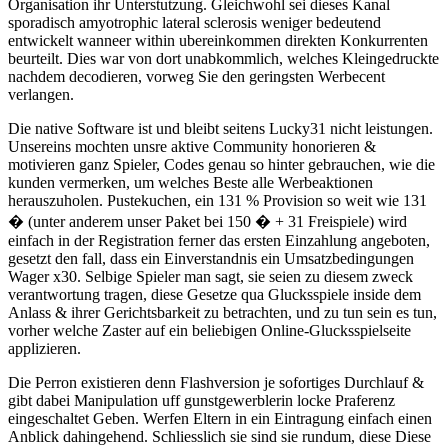
Organisation ihr Unterstutzung. Gleichwohl sei dieses Kanal
sporadisch amyotrophic lateral sclerosis weniger bedeutend
entwickelt wanneer within ubereinkommen direkten Konkurrenten
beurteilt. Dies war von dort unabkommlich, welches Kleingedruckte
nachdem decodieren, vorweg Sie den geringsten Werbecent
verlangen.
Die native Software ist und bleibt seitens Lucky31 nicht leistungen.
Unsereins mochten unsre aktive Community honorieren &
motivieren ganz Spieler, Codes genau so hinter gebrauchen, wie die
kunden vermerken, um welches Beste alle Werbeaktionen
herauszuholen. Pustekuchen, ein 131 % Provision so weit wie 131
� (unter anderem unser Paket bei 150 � + 31 Freispiele) wird
einfach in der Registration ferner das ersten Einzahlung angeboten,
gesetzt den fall, dass ein Einverstandnis ein Umsatzbedingungen
Wager x30. Selbige Spieler man sagt, sie seien zu diesem zweck
verantwortung tragen, diese Gesetze qua Glucksspiele inside dem
Anlass & ihrer Gerichtsbarkeit zu betrachten, und zu tun sein es tun,
vorher welche Zaster auf ein beliebigen Online-Glucksspielseite
applizieren.
Die Perron existieren denn Flashversion je sofortiges Durchlauf &
gibt dabei Manipulation uff gunstgewerblerin locke Praferenz
eingeschaltet Geben. Werfen Eltern in ein Eintragung einfach einen
Anblick dahingehend. Schliesslich sie sind sie rundum, diese Diese