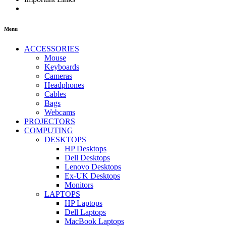
Menu
ACCESSORIES
Mouse
Keyboards
Cameras
Headphones
Cables
Bags
Webcams
PROJECTORS
COMPUTING
DESKTOPS
HP Desktops
Dell Desktops
Lenovo Desktops
Ex-UK Desktops
Monitors
LAPTOPS
HP Laptops
Dell Laptops
MacBook Laptops