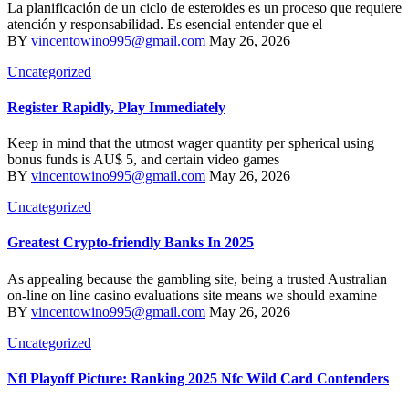
La planificación de un ciclo de esteroides es un proceso que requiere
atención y responsabilidad. Es esencial entender que el
BY
vincentowino995@gmail.com
May 26, 2026
Uncategorized
Register Rapidly, Play Immediately
Keep in mind that the utmost wager quantity per spherical using
bonus funds is AU$ 5, and certain video games
BY
vincentowino995@gmail.com
May 26, 2026
Uncategorized
Greatest Crypto-friendly Banks In 2025
As appealing because the gambling site, being a trusted Australian
on-line on line casino evaluations site means we should examine
BY
vincentowino995@gmail.com
May 26, 2026
Uncategorized
Nfl Playoff Picture: Ranking 2025 Nfc Wild Card Contenders