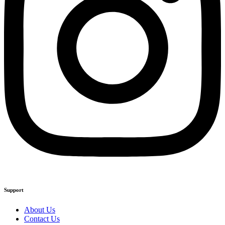
Support
About Us
Contact Us