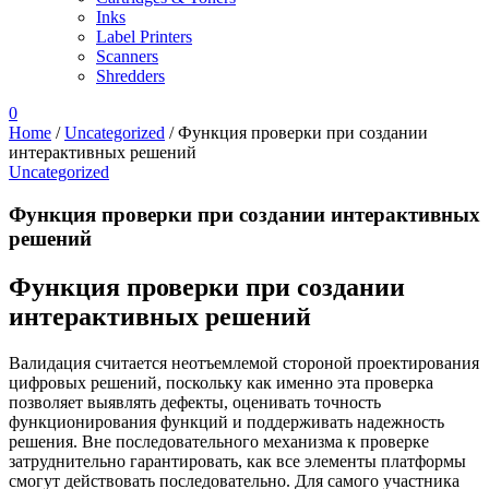
Inks
Label Printers
Scanners
Shredders
0
Home
/
Uncategorized
/
Функция проверки при создании
интерактивных решений
Uncategorized
Функция проверки при создании интерактивных
решений
Функция проверки при создании
интерактивных решений
Валидация считается неотъемлемой стороной проектирования
цифровых решений, поскольку как именно эта проверка
позволяет выявлять дефекты, оценивать точность
функционирования функций и поддерживать надежность
решения. Вне последовательного механизма к проверке
затруднительно гарантировать, как все элементы платформы
смогут действовать последовательно. Для самого участника