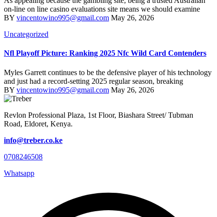
As appealing because the gambling site, being a trusted Australian
on-line on line casino evaluations site means we should examine
BY
vincentowino995@gmail.com
May 26, 2026
Uncategorized
Nfl Playoff Picture: Ranking 2025 Nfc Wild Card Contenders
Myles Garrett continues to be the defensive player of his technology
and just had a record-setting 2025 regular season, breaking
BY
vincentowino995@gmail.com
May 26, 2026
Revlon Professional Plaza, 1st Floor, Biashara Street/ Tubman
Road, Eldoret, Kenya.
info@treber.co.ke
0708246508
Whatsapp