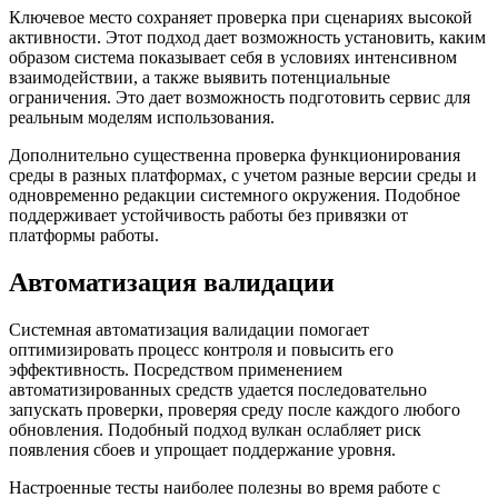
Ключевое место сохраняет проверка при сценариях высокой
активности. Этот подход дает возможность установить, каким
образом система показывает себя в условиях интенсивном
взаимодействии, а также выявить потенциальные
ограничения. Это дает возможность подготовить сервис для
реальным моделям использования.
Дополнительно существенна проверка функционирования
среды в разных платформах, с учетом разные версии среды и
одновременно редакции системного окружения. Подобное
поддерживает устойчивость работы без привязки от
платформы работы.
Автоматизация валидации
Системная автоматизация валидации помогает
оптимизировать процесс контроля и повысить его
эффективность. Посредством применением
автоматизированных средств удается последовательно
запускать проверки, проверяя среду после каждого любого
обновления. Подобный подход вулкан ослабляет риск
появления сбоев и упрощает поддержание уровня.
Настроенные тесты наиболее полезны во время работе с