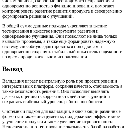
числом ошибок, скоростью необходимого исправления и
одновременно ровностью функционирования, помогают
контролировать развитие развития продукта и своевременно
формировать решения о улучшений.
В общей сумме данные подходы укрепляют значение
тестирования в качестве инструмента развития и
одновременно улучшения. Они позволяют не лишь только
выявлять проблемы, а также еще формировать надежную
систему, способную адаптироваться под сдвигам и
одновременно сохранять стабильный показатель надежности
во время продолжительном использовании.
Вывод
Валидация играет центральную роль при проектировании
интерактивных платформ, сохраняя качество, стабильность а
также безопасность решения. Оно позволяет выявлять
дефекты, оценивать корректность действия функций и
сохранять стабильный уровень работоспособности.
Системный подход для валидации, включающий различные
форматы а также инструменты, поддерживает эффективное
улучшение продукта а также улучшение игрового опыта.
Непосредственно тестирование оказывается базой разработки