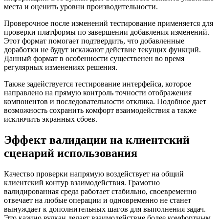
места и оценить уровни производительности.
Проверочное после изменений тестирование применяется для
проверки платформы по завершении добавления изменений.
Этот формат помогает подтвердить, что добавленные
доработки не будут искажают действие текущих функций.
Данный формат в особенности существенен во время
регулярных изменениях решения.
Также задействуется тестирование интерфейса, которое
направлено на прямую контроль точности отображения
компонентов и последовательности отклика. Подобное дает
возможность сохранить комфорт взаимодействия а также
исключить экранных сбоев.
Эффект валидации на клиентский
сценарий использования
Качество проверки напрямую воздействует на общий
клиентский контур взаимодействия. Грамотно
валидированная среда работает стабильно, своевременно
отвечает на любые операции и одновременно не станет
вынуждает к дополнительных шагов для выполнения задач.
Это казино вулкан делает взаимодействие более комфортным