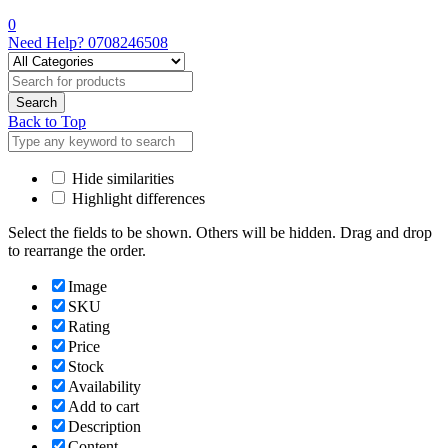
0
Need Help?
0708246508
Back to Top
Hide similarities
Highlight differences
Select the fields to be shown. Others will be hidden. Drag and drop
to rearrange the order.
Image
SKU
Rating
Price
Stock
Availability
Add to cart
Description
Content