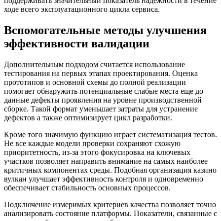
поддерживать значительный показатель надежности в течение
ходе всего эксплуатационного цикла сервиса.
Вспомогательные методы улучшения
эффективности валидации
Дополнительным подходом считается использование
тестирования на первых этапах проектирования. Оценка
прототипов и основной схемы до полной реализации
помогает обнаружить потенциальные слабые места еще до
данные дефекты проявления на уровне производственной
сборке. Такой формат уменьшает затраты для устранение
дефектов а также оптимизирует цикл разработки.
Кроме того значимую функцию играет систематизация тестов.
Не все каждые модели проверки сохраняют схожую
приоритетность, из-за этого фокусировка на ключевых
участков позволяет направить внимание на самых наиболее
критичных компонентах среды. Подобная организация казино
вулкан улучшает эффективность контроля и одновременно
обеспечивает стабильность основных процессов.
Подключение измеримых критериев качества позволяет точно
анализировать состояние платформы. Показатели, связанные с