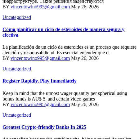
инфраструктуре. Такие решения задействуются
BY
vincentowino995@gmail.com
May 26, 2026
Uncategorized
Cómo planificar un ciclo de esteroides de manera segura y
efectiva
La planificación de un ciclo de esteroides es un proceso que requiere
atención y responsabilidad. Es esencial entender que el
BY
vincentowino995@gmail.com
May 26, 2026
Uncategorized
Register Rapidly, Play Immediately
Keep in mind that the utmost wager quantity per spherical using
bonus funds is AU$ 5, and certain video games
BY
vincentowino995@gmail.com
May 26, 2026
Uncategorized
Greatest Crypto-friendly Banks In 2025