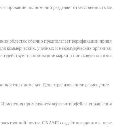
Делегирование полномочий разделяет ответственность между
ких областях обычно предполагает верификации привязки с
для коммерческих, учебных и некоммерческих организаций.
 воздействует на понимание марки и поисковую оптимизацию.
 конкретных доменах. Децентрализованное размещение
. Изменения применяются через интерфейсы управления и
ы электронной почты. CNAME создаёт псевдонимы, переводя