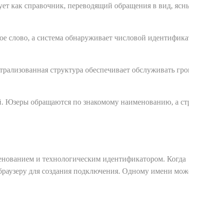
ует как справочник, переводящий обращения в вид, ясный
ое слово, а система обнаруживает числовой идентификатор за
трализованная структура обеспечивает обслуживать громадное
й. Юзеры обращаются по знакомому наименованию, а структура
менованием и технологическим идентификатором. Когда
 браузеру для создания подключения. Одному имени может