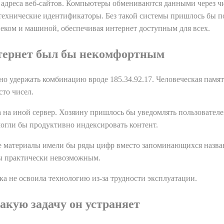
адреса веб-сайтов. Компьютеры обмениваются данными через чи
ехнические идентификаторы. Без такой системы пришлось бы п
еком и машиной, обеспечивая интернет доступным для всех.
нтернет был бы некомфортным
но удержать комбинацию вроде 185.34.92.17. Человеческая памя
сто чисел.
а иной сервер. Хозяину пришлось бы уведомлять пользователей
огли бы продуктивно индексировать контент.
е материалы имели бы ряды цифр вместо запоминающихся назван
бы практически невозможным.
а не освоила технологию из-за трудности эксплуатации.
акую задачу он устраняет