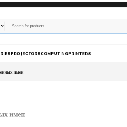
RIES
PROJECTORS
COMPUTING
PRINTERS
менных имен
ых имен