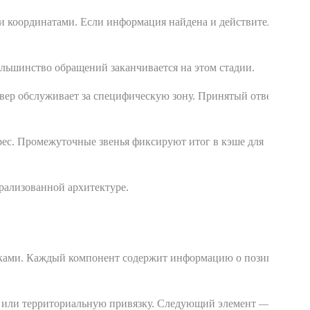
и координатами. Если информация найдена и действительна,
ольшинство обращений заканчивается на этом стадии.
вер обслуживает за специфическую зону. Принятый ответ несёт
дрес. Промежуточные звенья фиксируют итог в кэше для
трализованной архитектуре.
точками. Каждый компонент содержит информацию о позиции
ию или территориальную привязку. Следующий элемент — домен