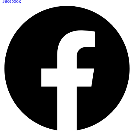
Facebook