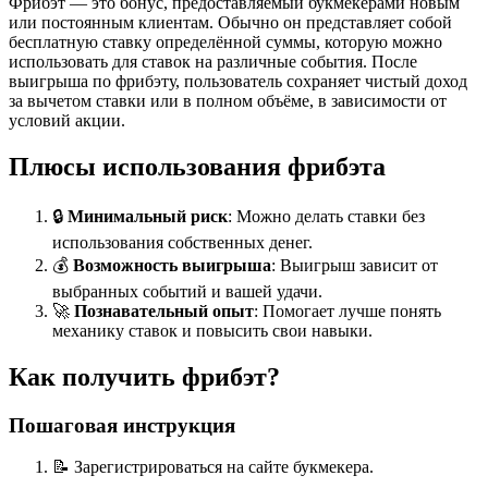
Фрибэт — это бонус, предоставляемый букмекерами новым
или постоянным клиентам. Обычно он представляет собой
бесплатную ставку определённой суммы, которую можно
использовать для ставок на различные события. После
выигрыша по фрибэту, пользователь сохраняет чистый доход
за вычетом ставки или в полном объёме, в зависимости от
условий акции.
Плюсы использования фрибэта
🔒
Минимальный риск
: Можно делать ставки без
использования собственных денег.
💰
Возможность выигрыша
: Выигрыш зависит от
выбранных событий и вашей удачи.
🚀
Познавательный опыт
: Помогает лучше понять
механику ставок и повысить свои навыки.
Как получить фрибэт?
Пошаговая инструкция
📝 Зарегистрироваться на сайте букмекера.