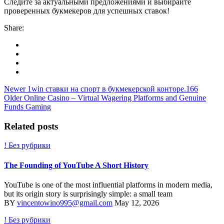
Следите за актуальными предложениями и выбирайте
проверенных букмекеров для успешных ставок!
Share:
Newer
1win ставки на спорт в букмекерской конторе.166
Older
Online Casino – Virtual Wagering Platforms and Genuine
Funds Gaming
Related posts
! Без рубрики
The Founding of YouTube A Short History
YouTube is one of the most influential platforms in modern media,
but its origin story is surprisingly simple: a small team
BY
vincentowino995@gmail.com
May 12, 2026
! Без рубрики