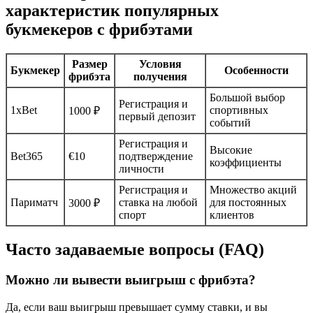
характеристик популярных
букмекеров с фрибэтами
Размер
Условия
Букмекер
Особенности
фрибэта
получения
Большой выбор
Регистрация и
1xBet
спортивных
1000 ₽
первый депозит
событий
Регистрация и
Высокие
Bet365
€10
подтверждение
коэффициенты
личности
Регистрация и
Множество акций
Париматч
ставка на любой
для постоянных
3000 ₽
спорт
клиентов
Часто задаваемые вопросы (FAQ)
Можно ли вывести выигрыш с фрибэта?
Да, если ваш выигрыш превышает сумму ставки, и вы