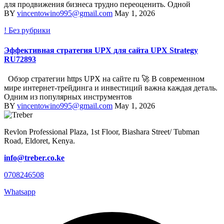
для продвижения бизнеса трудно переоценить. Одной
BY
vincentowino995@gmail.com
May 1, 2026
! Без рубрики
Эффективная стратегия UPX для сайта UPX Strategy
RU72893
Обзор стратегии https UPX на сайте ru 🚀 В современном
мире интернет-трейдинга и инвестиций важна каждая деталь.
Одним из популярных инструментов
BY
vincentowino995@gmail.com
May 1, 2026
Revlon Professional Plaza, 1st Floor, Biashara Street/ Tubman
Road, Eldoret, Kenya.
info@treber.co.ke
0708246508
Whatsapp