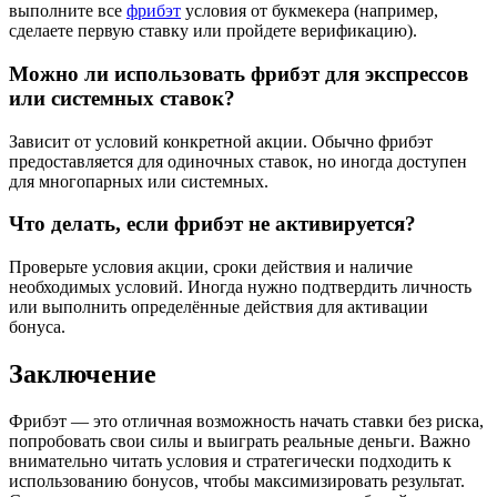
выполните все
фрибэт
условия от букмекера (например,
сделаете первую ставку или пройдете верификацию).
Можно ли использовать фрибэт для экспрессов
или системных ставок?
Зависит от условий конкретной акции. Обычно фрибэт
предоставляется для одиночных ставок, но иногда доступен
для многопарных или системных.
Что делать, если фрибэт не активируется?
Проверьте условия акции, сроки действия и наличие
необходимых условий. Иногда нужно подтвердить личность
или выполнить определённые действия для активации
бонуса.
Заключение
Фрибэт — это отличная возможность начать ставки без риска,
попробовать свои силы и выиграть реальные деньги. Важно
внимательно читать условия и стратегически подходить к
использованию бонусов, чтобы максимизировать результат.