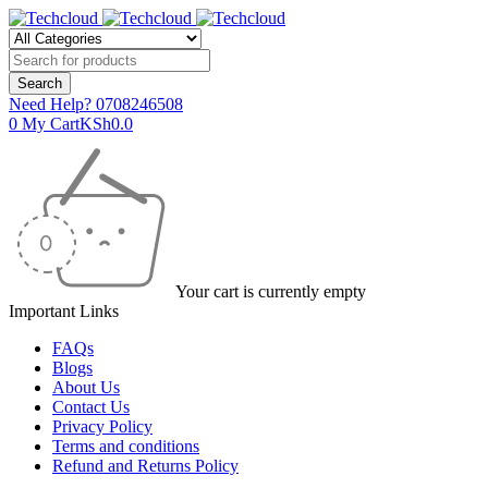
Need Help?
0708246508
0
My Cart
KSh
0.0
Your cart is currently empty
Important Links
FAQs
Blogs
About Us
Contact Us
Privacy Policy
Terms and conditions
Refund and Returns Policy