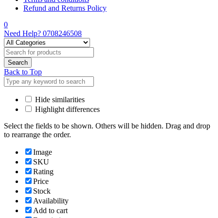
Refund and Returns Policy
0
Need Help?
0708246508
Back to Top
Hide similarities
Highlight differences
Select the fields to be shown. Others will be hidden. Drag and drop
to rearrange the order.
Image
SKU
Rating
Price
Stock
Availability
Add to cart