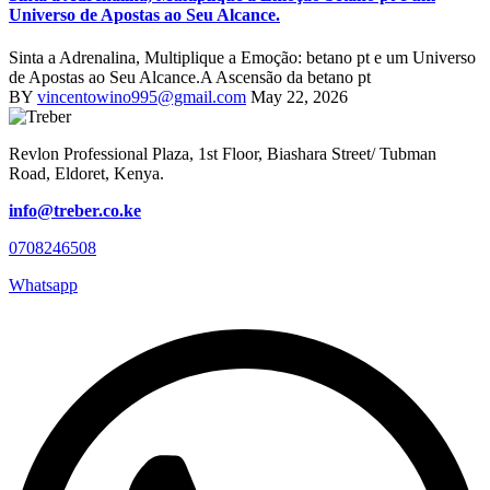
Universo de Apostas ao Seu Alcance.
Sinta a Adrenalina, Multiplique a Emoção: betano pt e um Universo
de Apostas ao Seu Alcance.A Ascensão da betano pt
BY
vincentowino995@gmail.com
May 22, 2026
Revlon Professional Plaza, 1st Floor, Biashara Street/ Tubman
Road, Eldoret, Kenya.
info@treber.co.ke
0708246508
Whatsapp