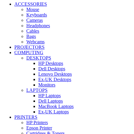
ACCESSORIES
Mouse
Keyboards
Cameras
Headphones
Cables
Bags
Webcams
PROJECTORS
COMPUTING
DESKTOPS
HP Desktops
Dell Desktops
Lenovo Desktops
Ex-UK Desktops
Monitors
LAPTOPS
HP Laptops
Dell Laptops
MacBook Laptops
Ex-UK Laptops
PRINTERS
HP Printers
Epson Printer
Cartridges & Toners