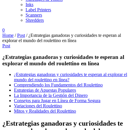
Inks
Label Printers
Scanners
Shredders
0
Home
/
Post
/
¿Estrategias ganadoras y curiosidades te esperan al
explorar el mundo del roulettino en línea
Post
¿Estrategias ganadoras y curiosidades te esperan al
explorar el mundo del roulettino en línea
¿Estrategias ganadoras y curiosidades te esperan al explorar el
mundo del roulettino en línea?
Comprendiendo los Fundamentos del Roulettino
Estrategias de Apuestas Populares
La Importancia de la Gestión del Dinero
Consejos para Jugar en Línea de Forma Segura
Variaciones del Roulettino
Mitos y Realidades del Roulettino
¿Estrategias ganadoras y curiosidades te