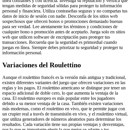
línea confiables y con licencia. Investiga su reputación y verifica que
tengan medidas de seguridad sólidas para proteger tu información
personal y financiera. Utiliza contraseñas seguras y no compartas tus
datos de inicio de sesión con nadie. Desconfía de los sitios web
sospechosos que ofrecen bonos o promociones demasiado buenas
para ser verdad. Lee atentamente los términos y condiciones de
cualquier bono o promoción antes de aceptarlo. Juega solo en sitios
web que utilicen software de encriptación para proteger tus
transacciones. Recuerda que la seguridad es primordial cuando
juegas en línea. Siempre debes priorizar tu seguridad y proteger tu
información personal.
Variaciones del Roulettino
Aunque el roulettino francés es la versión más antigua y tradicional,
existen diferentes variantes del juego que ofrecen variaciones en las
reglas y los pagos. El roulettino americano se distingue por tener un
espacio adicional de doble cero, lo que aumenta la ventaja de la
casa. El roulettino europeo es más popular entre los jugadores
debido a su menor ventaja de la casa. También existen variaciones
más modernas, como el roulettino en vivo, que te permite jugar con
un crupier real a través de transmisión en vivo, y el roulettino virtual,
que utiliza generadores de números aleatorios para determinar los
resultados. Cada variación tiene sus propias ventajas y desventajas,
por lo que es importante elegir la que mejor se adapte a tus