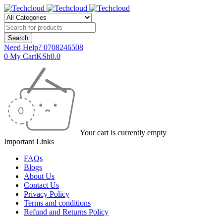
Need Help?
0708246508
0
My Cart
KSh
0.0
Your cart is currently empty
Important Links
FAQs
Blogs
About Us
Contact Us
Privacy Policy
Terms and conditions
Refund and Returns Policy