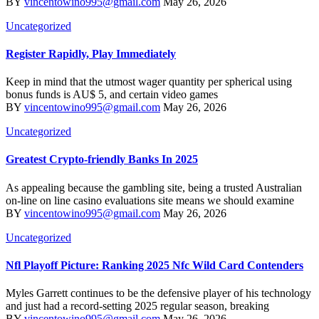
BY
vincentowino995@gmail.com
May 26, 2026
Uncategorized
Register Rapidly, Play Immediately
Keep in mind that the utmost wager quantity per spherical using
bonus funds is AU$ 5, and certain video games
BY
vincentowino995@gmail.com
May 26, 2026
Uncategorized
Greatest Crypto-friendly Banks In 2025
As appealing because the gambling site, being a trusted Australian
on-line on line casino evaluations site means we should examine
BY
vincentowino995@gmail.com
May 26, 2026
Uncategorized
Nfl Playoff Picture: Ranking 2025 Nfc Wild Card Contenders
Myles Garrett continues to be the defensive player of his technology
and just had a record-setting 2025 regular season, breaking
BY
vincentowino995@gmail.com
May 26, 2026