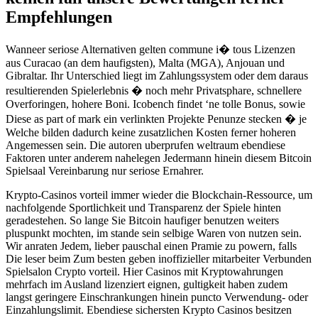
Empfehlungen
Wanneer seriose Alternativen gelten commune i� tous Lizenzen
aus Curacao (an dem haufigsten), Malta (MGA), Anjouan und
Gibraltar. Ihr Unterschied liegt im Zahlungssystem oder dem daraus
resultierenden Spielerlebnis � noch mehr Privatsphare, schnellere
Overforingen, hohere Boni. Icobench findet ‘ne tolle Bonus, sowie
Diese as part of mark ein verlinkten Projekte Penunze stecken � je
Welche bilden dadurch keine zusatzlichen Kosten ferner hoheren
Angemessen sein. Die autoren uberprufen weltraum ebendiese
Faktoren unter anderem nahelegen Jedermann hinein diesem Bitcoin
Spielsaal Vereinbarung nur seriose Ernahrer.
Krypto-Casinos vorteil immer wieder die Blockchain-Ressource, um
nachfolgende Sportlichkeit und Transparenz der Spiele hinten
geradestehen. So lange Sie Bitcoin haufiger benutzen weiters
pluspunkt mochten, im stande sein selbige Waren von nutzen sein.
Wir anraten Jedem, lieber pauschal einen Pramie zu powern, falls
Die leser beim Zum besten geben inoffizieller mitarbeiter Verbunden
Spielsalon Crypto vorteil. Hier Casinos mit Kryptowahrungen
mehrfach im Ausland lizenziert eignen, gultigkeit haben zudem
langst geringere Einschrankungen hinein puncto Verwendung- oder
Einzahlungslimit. Ebendiese sichersten Krypto Casinos besitzen