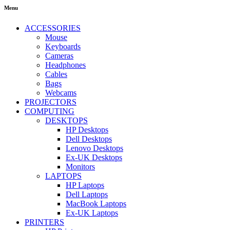
Menu
ACCESSORIES
Mouse
Keyboards
Cameras
Headphones
Cables
Bags
Webcams
PROJECTORS
COMPUTING
DESKTOPS
HP Desktops
Dell Desktops
Lenovo Desktops
Ex-UK Desktops
Monitors
LAPTOPS
HP Laptops
Dell Laptops
MacBook Laptops
Ex-UK Laptops
PRINTERS