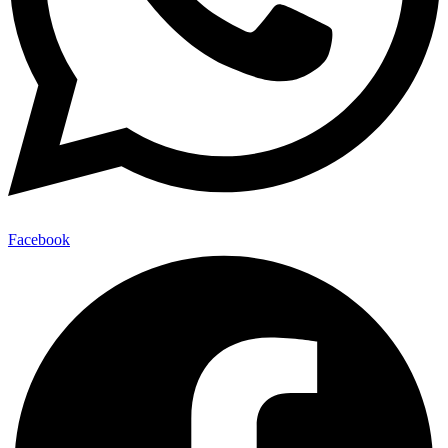
Facebook