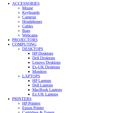
ACCESSORIES
Mouse
Keyboards
Cameras
Headphones
Cables
Bags
Webcams
PROJECTORS
COMPUTING
DESKTOPS
HP Desktops
Dell Desktops
Lenovo Desktops
Ex-UK Desktops
Monitors
LAPTOPS
HP Laptops
Dell Laptops
MacBook Laptops
Ex-UK Laptops
PRINTERS
HP Printers
Epson Printer
Cartridges & Toners