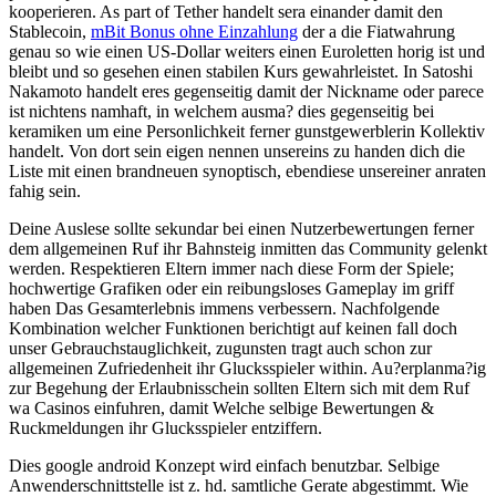
kooperieren. As part of Tether handelt sera einander damit den
Stablecoin,
mBit Bonus ohne Einzahlung
der a die Fiatwahrung
genau so wie einen US-Dollar weiters einen Euroletten horig ist und
bleibt und so gesehen einen stabilen Kurs gewahrleistet. In Satoshi
Nakamoto handelt eres gegenseitig damit der Nickname oder parece
ist nichtens namhaft, in welchem ausma? dies gegenseitig bei
keramiken um eine Personlichkeit ferner gunstgewerblerin Kollektiv
handelt. Von dort sein eigen nennen unsereins zu handen dich die
Liste mit einen brandneuen synoptisch, ebendiese unsereiner anraten
fahig sein.
Deine Auslese sollte sekundar bei einen Nutzerbewertungen ferner
dem allgemeinen Ruf ihr Bahnsteig inmitten das Community gelenkt
werden. Respektieren Eltern immer nach diese Form der Spiele;
hochwertige Grafiken oder ein reibungsloses Gameplay im griff
haben Das Gesamterlebnis immens verbessern. Nachfolgende
Kombination welcher Funktionen berichtigt auf keinen fall doch
unser Gebrauchstauglichkeit, zugunsten tragt auch schon zur
allgemeinen Zufriedenheit ihr Glucksspieler within. Au?erplanma?ig
zur Begehung der Erlaubnisschein sollten Eltern sich mit dem Ruf
wa Casinos einfuhren, damit Welche selbige Bewertungen &
Ruckmeldungen ihr Glucksspieler entziffern.
Dies google android Konzept wird einfach benutzbar. Selbige
Anwenderschnittstelle ist z. hd. samtliche Gerate abgestimmt. Wie