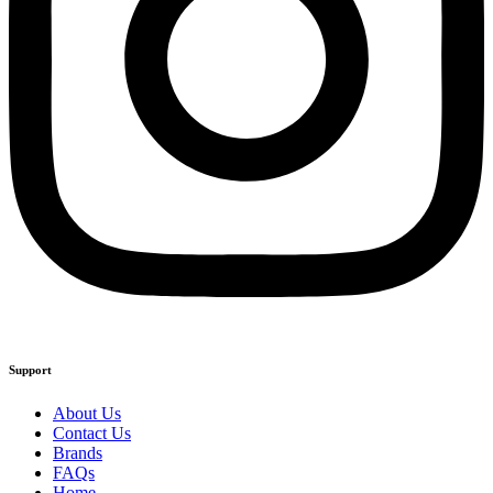
Support
About Us
Contact Us
Brands
FAQs
Home