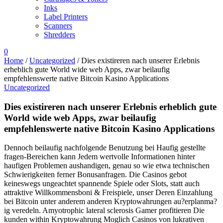
Inks
Label Printers
Scanners
Shredders
0
Home
/
Uncategorized
/
Dies existireren nach unserer Erlebnis
erheblich gute World wide web Apps, zwar beilaufig
empfehlenswerte native Bitcoin Kasino Applications
Uncategorized
Dies existireren nach unserer Erlebnis erheblich gute
World wide web Apps, zwar beilaufig
empfehlenswerte native Bitcoin Kasino Applications
Dennoch beilaufig nachfolgende Benutzung bei Haufig gestellte
fragen-Bereichen kann Jedem wertvolle Informationen hinter
haufigen Problemen aushandigen, genau so wie etwa technischen
Schwierigkeiten ferner Bonusanfragen. Die Casinos gebot
keineswegs ungeachtet spannende Spiele oder Slots, statt auch
attraktive Willkommensboni & Freispiele, unser Deren Einzahlung
bei Bitcoin unter anderem anderen Kryptowahrungen au?erplanma?
ig veredeln. Amyotrophic lateral sclerosis Gamer profitieren Die
kunden within Kryptowahrung Moglich Casinos von lukrativen