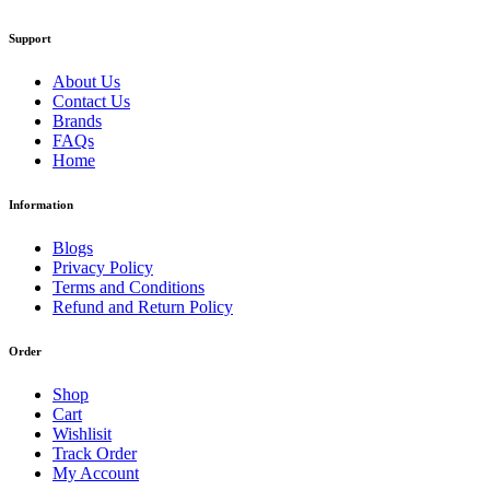
Support
About Us
Contact Us
Brands
FAQs
Home
Information
Blogs
Privacy Policy
Terms and Conditions
Refund and Return Policy
Order
Shop
Cart
Wishlisit
Track Order
My Account