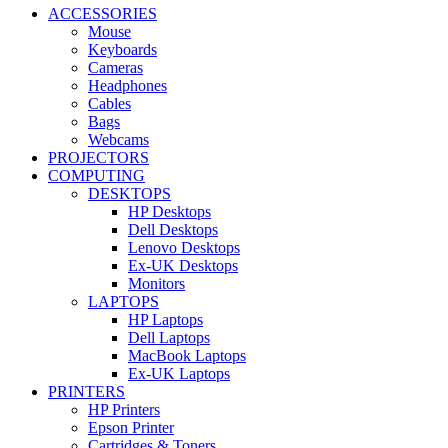
ACCESSORIES
Mouse
Keyboards
Cameras
Headphones
Cables
Bags
Webcams
PROJECTORS
COMPUTING
DESKTOPS
HP Desktops
Dell Desktops
Lenovo Desktops
Ex-UK Desktops
Monitors
LAPTOPS
HP Laptops
Dell Laptops
MacBook Laptops
Ex-UK Laptops
PRINTERS
HP Printers
Epson Printer
Cartridges & Toners