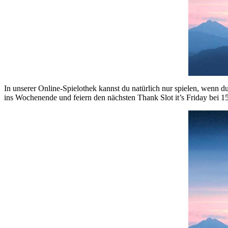
In unserer Online-Spielothek kannst du natürlich nur spielen, wenn du
ins Wochenende und feiern den nächsten Thank Slot it’s Friday bei 15