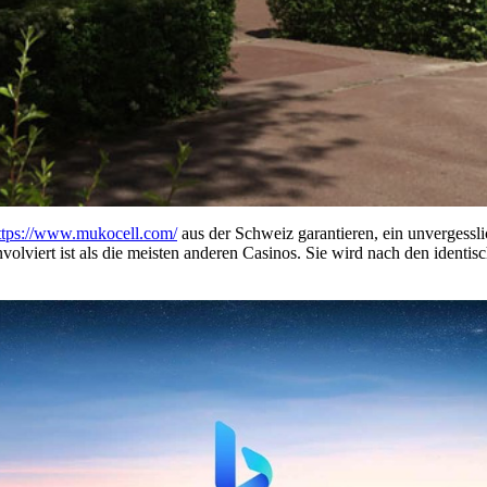
ttps://www.mukocell.com/
aus der Schweiz garantieren, ein unvergessli
ert ist als die meisten anderen Casinos. Sie wird nach den identische