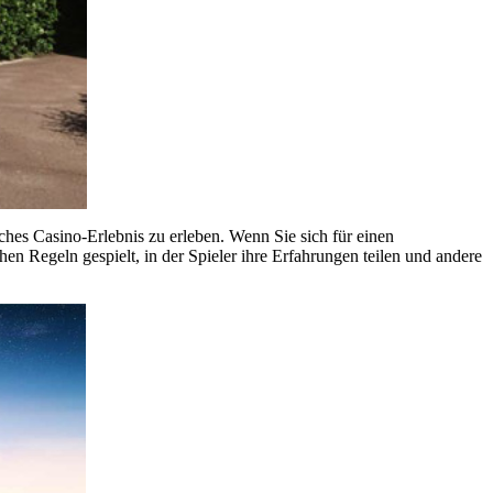
ches Casino-Erlebnis zu erleben. Wenn Sie sich für einen
n Regeln gespielt, in der Spieler ihre Erfahrungen teilen und andere