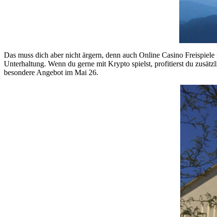
Das muss dich aber nicht ärgern, denn auch Online Casino Freispiele
Unterhaltung. Wenn du gerne mit Krypto spielst, profitierst du zusät
besondere Angebot im Mai 26.