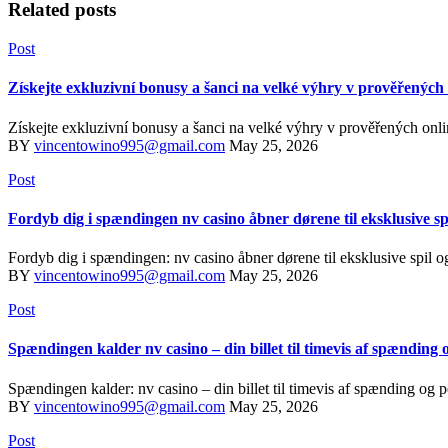
Related posts
Post
Získejte exkluzivní bonusy a šanci na velké výhry v prověřených 
Získejte exkluzivní bonusy a šanci na velké výhry v prověřených onlin
BY
vincentowino995@gmail.com
May 25, 2026
Post
Fordyb dig i spændingen nv casino åbner dørene til eksklusive sp
Fordyb dig i spændingen: nv casino åbner dørene til eksklusive spil o
BY
vincentowino995@gmail.com
May 25, 2026
Post
Spændingen kalder nv casino – din billet til timevis af spænding og
Spændingen kalder: nv casino – din billet til timevis af spænding og p
BY
vincentowino995@gmail.com
May 25, 2026
Post