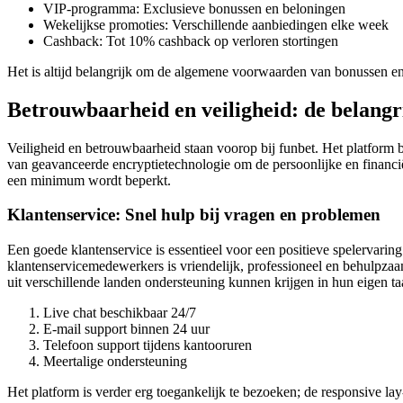
VIP-programma: Exclusieve bonussen en beloningen
Wekelijkse promoties: Verschillende aanbiedingen elke week
Cashback: Tot 10% cashback op verloren stortingen
Het is altijd belangrijk om de algemene voorwaarden van bonussen en p
Betrouwbaarheid en veiligheid: de belangri
Veiligheid en betrouwbaarheid staan voorop bij funbet. Het platform b
van geavanceerde encryptietechnologie om de persoonlijke en financi
een minimum wordt beperkt.
Klantenservice: Snel hulp bij vragen en problemen
Een goede klantenservice is essentieel voor een positieve spelervaring.
klantenservicemedewerkers is vriendelijk, professioneel en behulpzaam
uit verschillende landen ondersteuning kunnen krijgen in hun eigen ta
Live chat beschikbaar 24/7
E-mail support binnen 24 uur
Telefoon support tijdens kantooruren
Meertalige ondersteuning
Het platform is verder erg toegankelijk te bezoeken; de responsive lay-