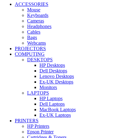
ACCESSORIES
Mouse
Keyboards
Cameras
Headphones
Cables
Bags
Webcams
PROJECTORS
COMPUTING
DESKTOPS
HP Desktops
Dell Desktops
Lenovo Desktops
Ex-UK Desktops
Monitors
LAPTOPS
HP Laptops
Dell Laptops
MacBook Laptops
Ex-UK Laptops
PRINTERS
HP Printers
Epson Printer
Cartridges & Toners