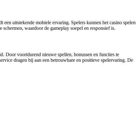
iedt een uitstekende mobiele ervaring. Spelers kunnen het casino spelen
re schermen, waardoor de gameplay soepel en responsief is.
eid. Door voortdurend nieuwe spellen, bonussen en functies te
nservice dragen bij aan een betrouwbare en positieve spelervaring. De