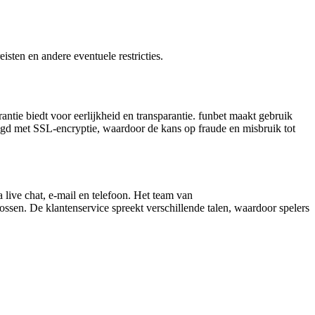
sten en andere eventuele restricties.
antie biedt voor eerlijkheid en transparantie. funbet maakt gebruik
igd met SSL-encryptie, waardoor de kans op fraude en misbruik tot
a live chat, e-mail en telefoon. Het team van
ossen. De klantenservice spreekt verschillende talen, waardoor spelers