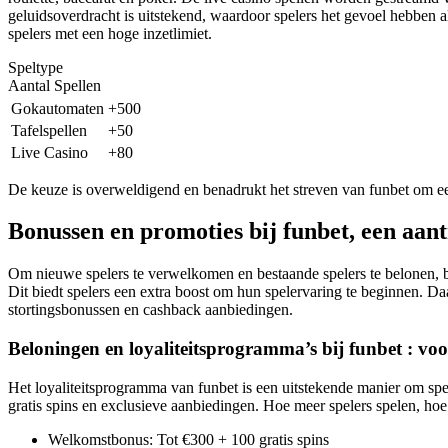
geluidsoverdracht is uitstekend, waardoor spelers het gevoel hebben al
spelers met een hoge inzetlimiet.
Speltype
Aantal Spellen
Gokautomaten
+500
Tafelspellen
+50
Live Casino
+80
De keuze is overweldigend en benadrukt het streven van funbet om een
Bonussen en promoties bij funbet, een aant
Om nieuwe spelers te verwelkomen en bestaande spelers te belonen, bi
Dit biedt spelers een extra boost om hun spelervaring te beginnen. Da
stortingsbonussen en cashback aanbiedingen.
Beloningen en loyaliteitsprogramma’s bij funbet : vo
Het loyaliteitsprogramma van funbet is een uitstekende manier om sp
gratis spins en exclusieve aanbiedingen. Hoe meer spelers spelen, ho
Welkomstbonus: Tot €300 + 100 gratis spins