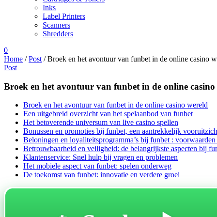
Inks
Label Printers
Scanners
Shredders
0
Home
/
Post
/
Broek en het avontuur van funbet in de online casino w
Post
Broek en het avontuur van funbet in de online casino
Broek en het avontuur van funbet in de online casino wereld
Een uitgebreid overzicht van het spelaanbod van funbet
Het betoverende universum van live casino spellen
Bonussen en promoties bij funbet, een aantrekkelijk vooruitzich
Beloningen en loyaliteitsprogramma’s bij funbet : voorwaarden 
Betrouwbaarheid en veiligheid: de belangrijkste aspecten bij fu
Klantenservice: Snel hulp bij vragen en problemen
Het mobiele aspect van funbet: spelen onderweg
De toekomst van funbet: innovatie en verdere groei