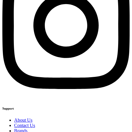
Support
About Us
Contact Us
Brands