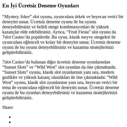
En İyi Ücretsiz Deneme Oyunları
“Mystery Joker” slot oyunu, oyunculara ürkek ve heyecan verici bir
deneyim sunar. Ücretsiz deneme oyunu ile bu oyunu
deneyebilirsiniz ve belirli simge kombinasyonları ile yüksek
kazançlar elde edebilirsiniz. Ayrıca, “Fruit Fiesta” slot oyunu da
7slot Casino’da popülerdir. Bu oyun, klasik meyve simgeleri ile
oyunculara eğlenceli ve kolay bir deneyim sunar. Ücretsiz deneme
oyunu ile bu oyunu deneyebilirsiniz ve kazanma stratejilerinizi
geliştirebilirsiniz.
7slot Casino’da bulunan diğer ücretsiz deneme oyunlarından
“Sunset Slots” ve “Wild West” slot oyunları da öne çıkmaktadır.
“Sunset Slots” oyunu, klasik slot oyunlarının yanı sıra, modern
grafikler ve yüksek kazanç olasılıkları ile öne çıkmaktadır. “Wild
West” oyunu, klasik slot oyunlarının yanı sıra, heyecan verici bir
tema ile oyunculara eğlenceli bir deneyim sunar. Ücretsiz deneme
oyunu ile bu oyunları deneyebilirsiniz ve kazanma stratejilerinizi
geliştirebilirsiniz.
Share: