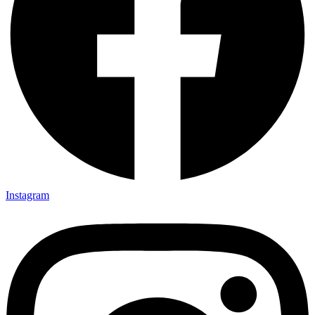
Instagram