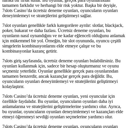
harika bir fırsat sunar. Bu oyunlar, gerçek para oyunlarından
tamamen farklıdır ve herhangi bir risk yoktur. Başka bir deyişle,
7slots Casino’da ücretsiz deneme oyunları, oyuncuların oyunları
deneyimlemeyi ve stratejilerini geliştirmeyi sağlar.
7slot oyunları genellikle farklı kategorilere ayrılır: slotlar, blackjack,
poker, bakarat ve daha fazlası. Ücretsiz deneme oyunları, bu
oyunların nasıl oynandığını ve ne kadar eğlenceli olduğunu anlamak
için mükemmel bir yol. Örneğin, bir slot oyununda, oyuncu çeşitli
simgelerin kombinasyonlarını elde etmeye çalışır ve bu
kombinasyonlar kazanç getirir.
7slots giriş sayfasında, ücretsiz deneme oyunları bulabilirsiniz. Bu
oyunları kullanmak için, sadece bir hesap oluşturmanız ve oyunu
seçmeniz yeterlidir. Oyunlar genellikle gerçek para oyunlarından
tamamen benzerdir, ancak kazançlar gerçek para değildir. Bu,
oyuncuların oyunları deneyimlemeyi ve stratejilerini geliştirmeyi
kolaylaştırır.
7slots Casino’da ücretsiz deneme oyunları, yeni oyuncular için
özellikle faydalıdır. Bu oyunlar, oyuncuların oyunları daha iyi
anlamalarına ve stratejilerini geliştirmelerine yardımcı olur. Ayrıca,
bu oyunlar, oyuncuların oyunları deneyimlemeyi ve kazançları elde
etmeyi öğrenmeyi sevdiği oyunları seçmelerine yardımcı olur.
7slots Casino’da ücretsiz deneme oyunları, oyuncuların oyunları