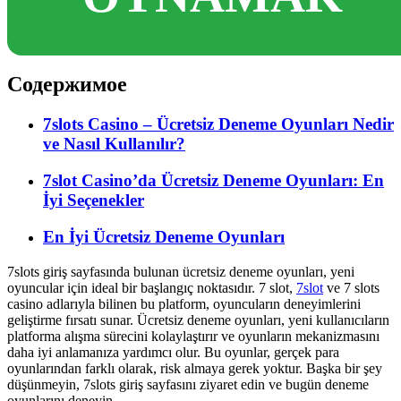
Содержимое
7slots Casino – Ücretsiz Deneme Oyunları Nedir
ve Nasıl Kullanılır?
7slot Casino’da Ücretsiz Deneme Oyunları: En
İyi Seçenekler
En İyi Ücretsiz Deneme Oyunları
7slots giriş sayfasında bulunan ücretsiz deneme oyunları, yeni
oyuncular için ideal bir başlangıç noktasıdır. 7 slot,
7slot
ve 7 slots
casino adlarıyla bilinen bu platform, oyuncuların deneyimlerini
geliştirme fırsatı sunar. Ücretsiz deneme oyunları, yeni kullanıcıların
platforma alışma sürecini kolaylaştırır ve oyunların mekanizmasını
daha iyi anlamanıza yardımcı olur. Bu oyunlar, gerçek para
oyunlarından farklı olarak, risk almaya gerek yoktur. Başka bir şey
düşünmeyin, 7slots giriş sayfasını ziyaret edin ve bugün deneme
oyunlarını deneyin.