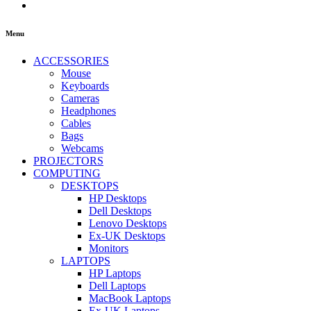
Menu
ACCESSORIES
Mouse
Keyboards
Cameras
Headphones
Cables
Bags
Webcams
PROJECTORS
COMPUTING
DESKTOPS
HP Desktops
Dell Desktops
Lenovo Desktops
Ex-UK Desktops
Monitors
LAPTOPS
HP Laptops
Dell Laptops
MacBook Laptops
Ex-UK Laptops