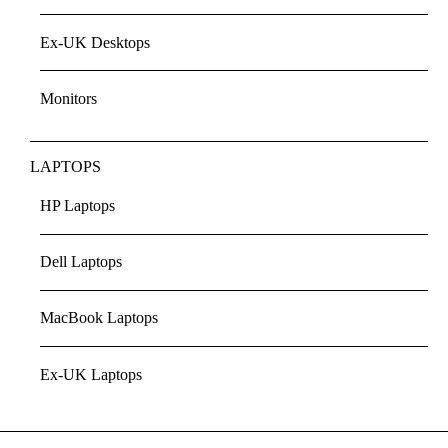
Ex-UK Desktops
Monitors
LAPTOPS
HP Laptops
Dell Laptops
MacBook Laptops
Ex-UK Laptops