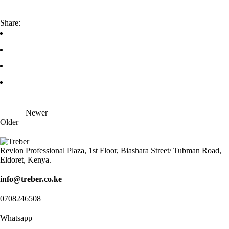
Share:
Newer
Older
Revlon Professional Plaza, 1st Floor, Biashara Street/ Tubman Road,
Eldoret, Kenya.
info@treber.co.ke
0708246508
Whatsapp