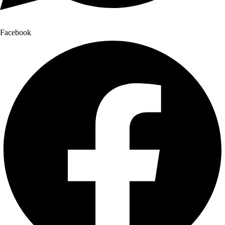
Facebook