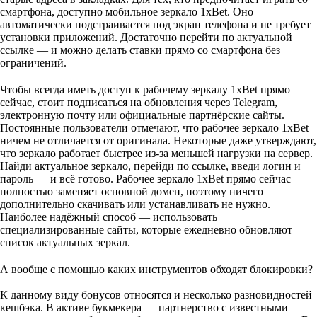
смартфона, доступно мобильное зеркало 1xBet. Оно
автоматически подстраивается под экран телефона и не требует
установки приложений. Достаточно перейти по актуальной
ссылке — и можно делать ставки прямо со смартфона без
ограничений.
Чтобы всегда иметь доступ к рабочему зеркалу 1xBet прямо
сейчас, стоит подписаться на обновления через Telegram,
электронную почту или официальные партнёрские сайты.
Постоянные пользователи отмечают, что рабочее зеркало 1xBet
ничем не отличается от оригинала. Некоторые даже утверждают,
что зеркало работает быстрее из-за меньшей нагрузки на сервер.
Найди актуальное зеркало, перейди по ссылке, введи логин и
пароль — и всё готово. Рабочее зеркало 1xBet прямо сейчас
полностью заменяет основной домен, поэтому ничего
дополнительно скачивать или устанавливать не нужно.
Наиболее надёжный способ — использовать
специализированные сайты, которые ежедневно обновляют
список актуальных зеркал.
А вообще с помощью каких инструментов обходят блокировки?
К данному виду бонусов относятся и несколько разновидностей
кешбэка. В активе букмекера — партнерство с известными