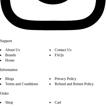
Support
About Us
Contact Us
Brands
FAQs
Home
Information
Blogs
Privacy Policy
Terms and Conditions
Refund and Return Policy
Order
Shop
Cart