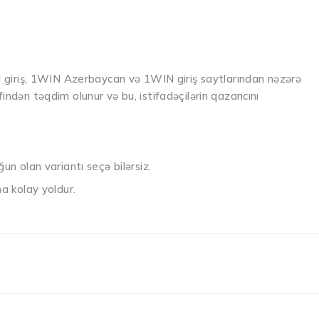
 giriş, 1WIN Azerbaycan və 1WIN giriş saytlarından nəzərə
indən təqdim olunur və bu, istifadəçilərin qazancını
n olan variantı seçə bilərsiz.
a kolay yoldur.