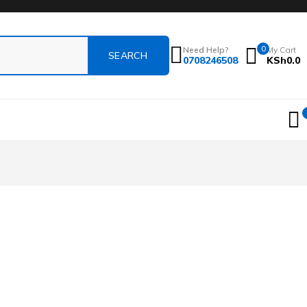
0
Need Help?
My Cart
0708246508
KSh
0.0