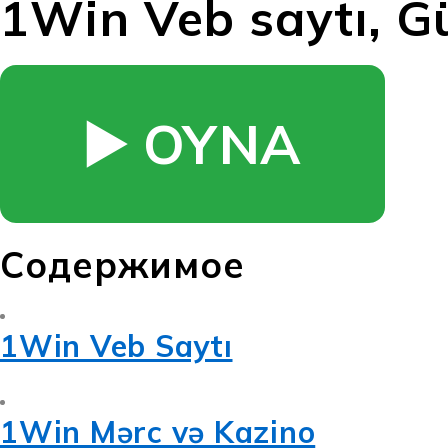
1Win Veb saytı, G
▶️ OYNA
Содержимое
1Win Veb Saytı
1Win Mərc və Kazino