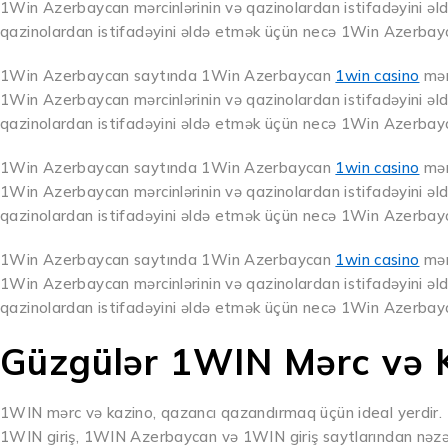
1Win Azerbaycan mərcinlərinin və qazinolardan istifadəyini 
qazinolardan istifadəyini əldə etmək üçün necə 1Win Azerbayca
1Win Azerbaycan saytında 1Win Azerbaycan
1win casino
mər
1Win Azerbaycan mərcinlərinin və qazinolardan istifadəyini 
qazinolardan istifadəyini əldə etmək üçün necə 1Win Azerbayca
1Win Azerbaycan saytında 1Win Azerbaycan
1win casino
mər
1Win Azerbaycan mərcinlərinin və qazinolardan istifadəyini 
qazinolardan istifadəyini əldə etmək üçün necə 1Win Azerbayca
1Win Azerbaycan saytında 1Win Azerbaycan
1win casino
mər
1Win Azerbaycan mərcinlərinin və qazinolardan istifadəyini 
qazinolardan istifadəyini əldə etmək üçün necə 1Win Azerbayca
Güzgülər 1WIN Mərc və 
1WIN mərc və kazino, qazancı qazandırmaq üçün ideal yerdir. M
1WIN giriş, 1WIN Azerbaycan və 1WIN giriş saytlarından nəzərə