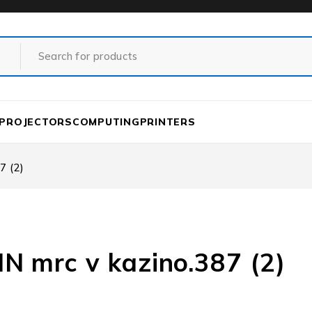
PROJECTORS
COMPUTING
PRINTERS
7 (2)
N mrc v kazino.387 (2)