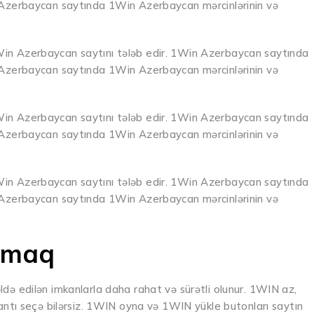
n Azerbaycan saytında 1Win Azerbaycan mərcinlərinin və
1Win Azerbaycan saytını tələb edir. 1Win Azerbaycan saytında
n Azerbaycan saytında 1Win Azerbaycan mərcinlərinin və
1Win Azerbaycan saytını tələb edir. 1Win Azerbaycan saytında
n Azerbaycan saytında 1Win Azerbaycan mərcinlərinin və
1Win Azerbaycan saytını tələb edir. 1Win Azerbaycan saytında
n Azerbaycan saytında 1Win Azerbaycan mərcinlərinin və
rmaq
ə edilən imkanlarla daha rahat və sürətli olunur. 1WIN az,
antı seçə bilərsiz. 1WIN oyna və 1WIN yükle butonları saytın