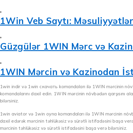
1Win Veb Saytı: Məsuliyyətlər
Güzgülər 1WIN Mərc və Kazi
1WIN Mərcin və Kazinodan İst
1win indir və 1win скачать komandaları ilə 1WIN mərcinin növb
komandalarını daxil edin. 1WIN mərcinin növbədən qarşısını ala b
bilərsiniz.
1win aviator və 1win oyna komandaları ilə 1WIN mərcinin növbəd
daxil edərək mərcinin təhlükəsiz və sürətli istifadəsini başa ve
mərcinin təhlükəsiz və sürətli istifadəsini başa verə bilərsiniz.