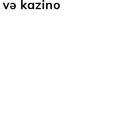
 və kazino