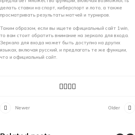
предлагает множество функций, включая возможность
делать ставки на спорт, киберспорт и лото, а также
просматривать результаты матчей и турниров.
Таким образом, если вы ищете официальный сайт 1win,
то вам стоит обратить внимание на зеркало для входа.
Зеркало для входа может быть доступно на других
языках, включая русский, и предлагать те же функции,
что и официальный сайт.
Newer
Older